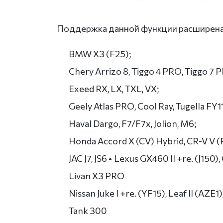
Поддержка данной функции расширена
BMW X3 (F25);
Chery Arrizo 8, Tiggo 4 PRO, Tiggo 7 
Exeed RX, LX, TXL, VX;
Geely Atlas PRO, Cool Ray, Tugella FY11
Haval Dargo, F7/F7x, Jolion, M6;
Honda Accord X (CV) Hybrid, CR-V V (R
JAC J7, JS6 • Lexus GX460 II +re. (J150)
Livan X3 PRO
Nissan Juke I +re. (YF15), Leaf II (AZE1), 
Tank 300