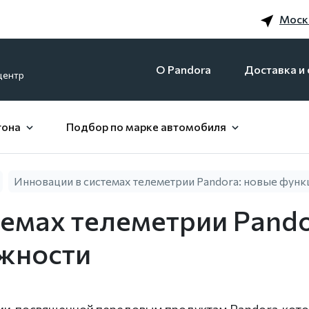
Моск
O Pandora
Доставка и 
центр
гона
Подбор по марке автомобиля
Инновации в системах телеметрии Pandora: новые фун
темах телеметрии Pando
жности