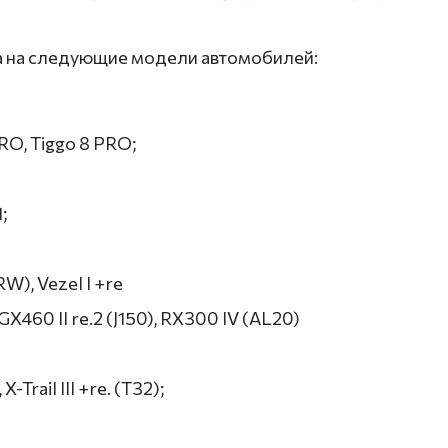
 на следующие модели автомобилей:
PRO, Tiggo 8 PRO;
;
W), Vezel I +re
, GX460 II re.2 (J150), RX300 IV (AL20)
X-Trail III +re. (T32);