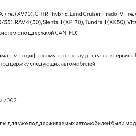
+re. (XV70), C-HR I hybrid, Land Cruiser Prado IV +re. (
55), RAV 4 (50), Sienta II (XP170), Tundra II (XK50), Vitz
я систем с поддержкой CAN-FD)
матом по цифровому протоколу доступен в сервисе P
 поддержку следующих автомобилей:
а 7002.
колы для уже поддерживаемых автомобилей были мо