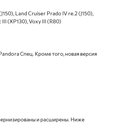
J150), Land Cruiser Prado IV re.2 (J150),
 III (XP130), Voxy III (R80)
andora Спец. Кроме того, новая версия
дернизированы и расширены. Ниже