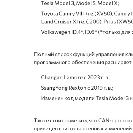
Tesla Model 3, Model S, Model X;
Toyota Camry VIII +re.(XV50), Camry IX 
Land Cruiser XI re. (J200), Prius (XW50/
Volkswagen ID.4*, ID.6* (*только дл
Полный список функций управления кли
программного обеспечения расширяет
Changan Lamore с 2023 г. в.;
SsangYong Rexton с 2019 г. в.;
Изменен код модели Tesla Model 3 н
Также стоит отметить, что CAN-прото
приведен список внесенных изменений: