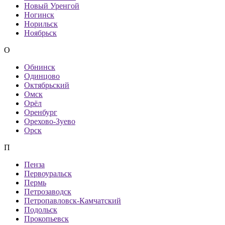
Новый Уренгой
Ногинск
Норильск
Ноябрьск
О
Обнинск
Одинцово
Октябрьский
Омск
Орёл
Оренбург
Орехово-Зуево
Орск
П
Пенза
Первоуральск
Пермь
Петрозаводск
Петропавловск-Камчатский
Подольск
Прокопьевск