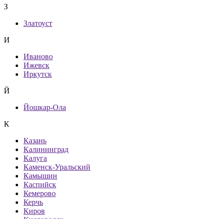
З
Златоуст
И
Иваново
Ижевск
Иркутск
Й
Йошкар-Ола
К
Казань
Калининград
Калуга
Каменск-Уральский
Камышин
Каспийск
Кемерово
Керчь
Киров