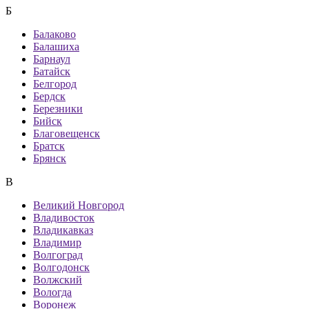
Б
Балаково
Балашиха
Барнаул
Батайск
Белгород
Бердск
Березники
Бийск
Благовещенск
Братск
Брянск
В
Великий Новгород
Владивосток
Владикавказ
Владимир
Волгоград
Волгодонск
Волжский
Вологда
Воронеж