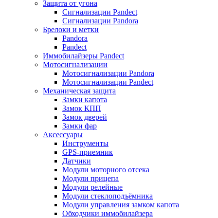
Защита от угона
Сигнализации Pandect
Сигнализации Pandora
Брелоки и метки
Pandora
Pandect
Иммобилайзеры Pandect
Мотосигнализации
Мотосигнализации Pandora
Мотосигнализации Pandect
Механическая защита
Замки капота
Замок КПП
Замок дверей
Замки фар
Аксессуары
Инструменты
GPS-приемник
Датчики
Модули моторного отсека
Модули прицепа
Модули релейные
Модули стеклоподъёмника
Модули управления замком капота
Обходчики иммобилайзера