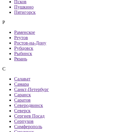
Псков
Пушкино
Пятигорск
Р
Раменское
Реутов
Ростов-на-Дону
Рубцовск
Рыбинск
Рязань
С
Салават
Самара
Санкт-Петербург
Саранск
Саратов
Северодвинск
Северск
Сергиев Посад
Серпухов
Симферополь
Смоленск