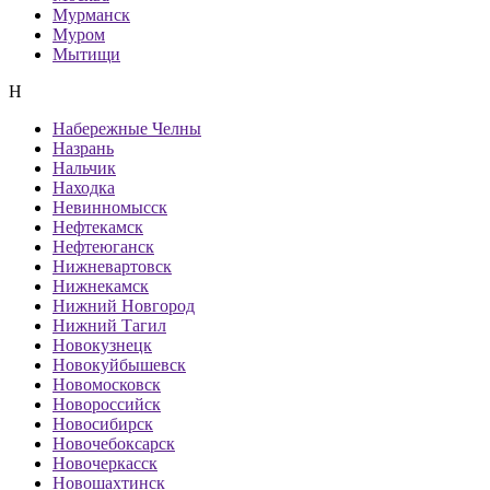
Мурманск
Муром
Мытищи
Н
Набережные Челны
Назрань
Нальчик
Находка
Невинномысск
Нефтекамск
Нефтеюганск
Нижневартовск
Нижнекамск
Нижний Новгород
Нижний Тагил
Новокузнецк
Новокуйбышевск
Новомосковск
Новороссийск
Новосибирск
Новочебоксарск
Новочеркасск
Новошахтинск