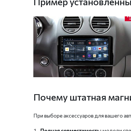
Пример установленн
Почему штатная магни
При выборе аксессуаров для вашего ав
Полная совместимость:
модели спе