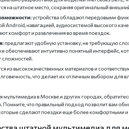
я на штатное место, сохраняя оригинальный внешний
озможности:
устройства обладают передовыми функ
 Android, навигацией, аудиосистемой высокого каче
ют комфорт и развлечения во время поездок.
я:
предлагают удобную установку, не требующую сл
е обеспечивают интуитивно понятный интерфейс, кот
т сложностей.
ся из высококачественных материалов и соответству
лговечность, что делает их отличным выбором для 
я мультимедиа в Москве и других городах, обратитес
. Помните, что правильный подход позволит вам обно
которые сделают поездки еще более комфортными и
ства штатной мультимедиа для 