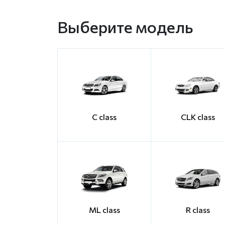
Выберите модель
C class
CLK class
ML class
R class