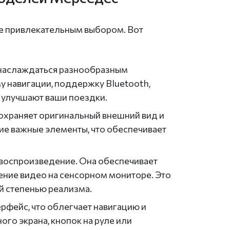
е привлекательным выбором. Вот
наслаждаться разнообразным
у навигации, поддержку Bluetooth,
 улучшают ваши поездки.
охраняет оригинальный внешний вид и
ие важные элементы, что обеспечивает
 воспроизведение. Она обеспечивает
ение видео на сенсорном мониторе. Это
й степенью реализма.
рфейс, что облегчает навигацию и
го экрана, кнопок на руле или