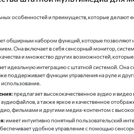
ьных особенностей и преимуществ, которые делают е
ет обширным набором функций, которые позволяют 
ем. Она включает в себя сенсорный монитор, систем
качества и множество других возможностей, которые
ет идеальную интеграцию с штатной системой. Она с
же поддерживает функции управления на руле и друг
 использование.
ения:
предлагает высококачественное аудио и видео
 аудиофайлов, а также яркое и качественное отображ
адио, фильмами и другими медиа-контентом с высоко
я:
имеет интуитивно понятный пользовательский инте
беспечивает удобное управление с помощью сенсорно