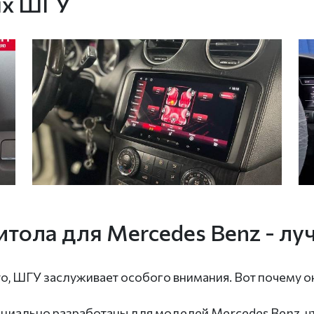
ых ШГУ
тола для Mercedes Benz - л
то, ШГУ заслуживает особого внимания. Вот почему 
циально разработаны для моделей Mercedes Benz, чт