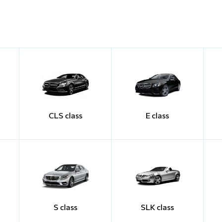
CLS class
E class
S class
SLK class