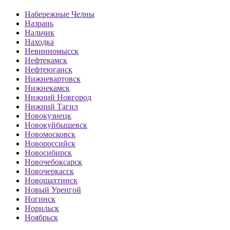
Набережные Челны
Назрань
Нальчик
Находка
Невинномысск
Нефтекамск
Нефтеюганск
Нижневартовск
Нижнекамск
Нижний Новгород
Нижний Тагил
Новокузнецк
Новокуйбышевск
Новомосковск
Новороссийск
Новосибирск
Новочебоксарск
Новочеркасск
Новошахтинск
Новый Уренгой
Ногинск
Норильск
Ноябрьск