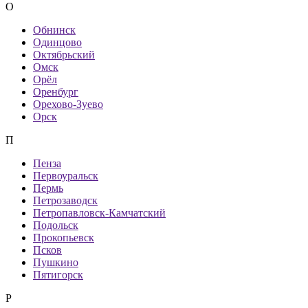
О
Обнинск
Одинцово
Октябрьский
Омск
Орёл
Оренбург
Орехово-Зуево
Орск
П
Пенза
Первоуральск
Пермь
Петрозаводск
Петропавловск-Камчатский
Подольск
Прокопьевск
Псков
Пушкино
Пятигорск
Р