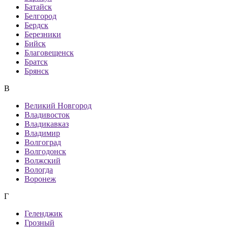
Батайск
Белгород
Бердск
Березники
Бийск
Благовещенск
Братск
Брянск
В
Великий Новгород
Владивосток
Владикавказ
Владимир
Волгоград
Волгодонск
Волжский
Вологда
Воронеж
Г
Геленджик
Грозный