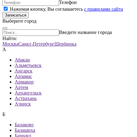
Телефон
Нажимая кнопку, Вы соглашаетесь
c правилами сайта
Записаться
Выберите город
Введите название города
Найти:
Москва
Санкт-Петербург
Щербинка
А
Абакан
Альметьевск
Ангарск
Арзамас
Армавир
Артем
Архангельск
Астрахань
Ачинск
Б
Балаково
Балашиха
Барнаул