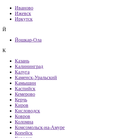
Иваново
Ижевск
Иркутск
Й
Йошкар-Ола
К
Казань
Калининград
Калуга
Каменск-Уральский
Камышин
Каспийск
Кемерово
Керчь
Киров
Кисловодск
Ковров
Коломна
Комсомольск-на-Амуре
Копейск