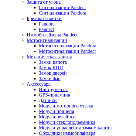
Защита от угона
Сигнализации Pandect
Сигнализации Pandora
Брелоки и метки
Pandora
Pandect
Иммобилайзеры Pandect
Мотосигнализации
Мотосигнализации Pandora
Мотосигнализации Pandect
Механическая защита
Замки капота
Замок КПП
Замок дверей
Замки фар
Аксессуары
Инструменты
GPS-приемник
Датчики
Модули моторного отсека
Модули прицепа
Модули релейные
Модули стеклоподъёмника
Модули управления замком капота
Обходчики иммобилайзера