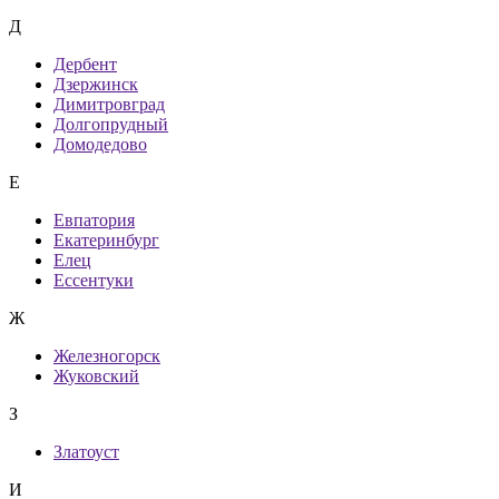
Д
Дербент
Дзержинск
Димитровград
Долгопрудный
Домодедово
Е
Евпатория
Екатеринбург
Елец
Ессентуки
Ж
Железногорск
Жуковский
З
Златоуст
И