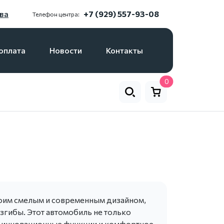
ва
+7 (929) 557-93-08
Телефон центра:
оплата
Новости
Контакты
0
воим смелым и современным дизайном,
изгибы. Этот автомобиль не только
цу инновационные функции и комфортное