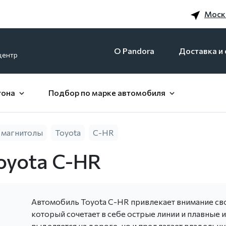
Моск
O Pandora
Доставка и 
центр
гона
Подбор по марке автомобиля
 магнитолы
Toyota
C-HR
oyota C-HR
Автомобиль Toyota C-HR привлекает внимание с
который сочетает в себе острые линии и плавные 
выделяется на дороге, но и предлагает владель