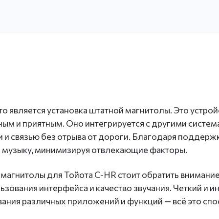
о является установка штатной магнитолы. Это устро
ым и приятным. Оно интегрируется с другими систем
и связью без отрыва от дороги. Благодаря поддерж
ть музыку, минимизируя отвлекающие факторы.
 магнитолы для Тойота C-HR стоит обратить внимание
зования интерфейса и качество звучания. Четкий и и
ания различных приложений и функций — всё это сп