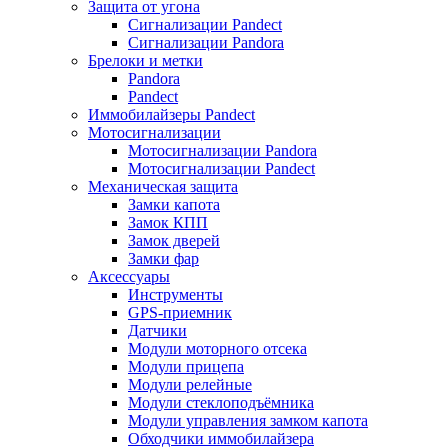
Защита от угона
Сигнализации Pandect
Сигнализации Pandora
Брелоки и метки
Pandora
Pandect
Иммобилайзеры Pandect
Мотосигнализации
Мотосигнализации Pandora
Мотосигнализации Pandect
Механическая защита
Замки капота
Замок КПП
Замок дверей
Замки фар
Аксессуары
Инструменты
GPS-приемник
Датчики
Модули моторного отсека
Модули прицепа
Модули релейные
Модули стеклоподъёмника
Модули управления замком капота
Обходчики иммобилайзера