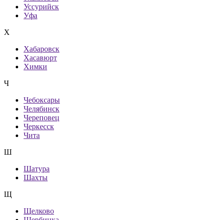
Уссурийск
Уфа
Х
Хабаровск
Хасавюрт
Химки
Ч
Чебоксары
Челябинск
Череповец
Черкесск
Чита
Ш
Шатура
Шахты
Щ
Щелково
Щербинка