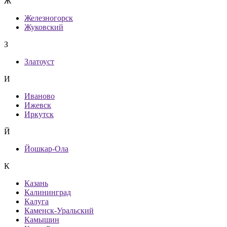
Ж
Железногорск
Жуковский
З
Златоуст
И
Иваново
Ижевск
Иркутск
Й
Йошкар-Ола
К
Казань
Калининград
Калуга
Каменск-Уральский
Камышин