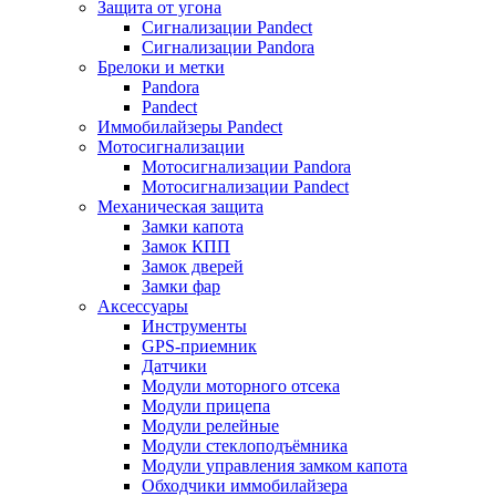
Защита от угона
Сигнализации Pandect
Сигнализации Pandora
Брелоки и метки
Pandora
Pandect
Иммобилайзеры Pandect
Мотосигнализации
Мотосигнализации Pandora
Мотосигнализации Pandect
Механическая защита
Замки капота
Замок КПП
Замок дверей
Замки фар
Аксессуары
Инструменты
GPS-приемник
Датчики
Модули моторного отсека
Модули прицепа
Модули релейные
Модули стеклоподъёмника
Модули управления замком капота
Обходчики иммобилайзера