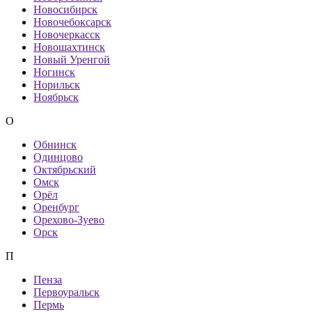
Новосибирск
Новочебоксарск
Новочеркасск
Новошахтинск
Новый Уренгой
Ногинск
Норильск
Ноябрьск
О
Обнинск
Одинцово
Октябрьский
Омск
Орёл
Оренбург
Орехово-Зуево
Орск
П
Пенза
Первоуральск
Пермь