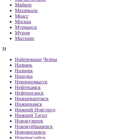
Майкоп
Махачкала
Миасс
Москва
Мурманск
Муром
Мытищи
Н
Набережные Челны
Назрань
Нальчик
Находка
Невинномысск
Нефтекамск
Нефтеюганск
Нижневартовск
Нижнекамск
Нижний Новгород
Нижний Тагил
Новокузнецк
Новокуйбышевск
Новомосковск
Новороссийск