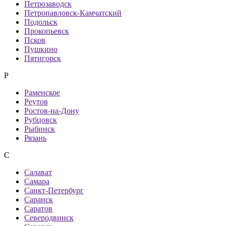
Петрозаводск
Петропавловск-Камчатский
Подольск
Прокопьевск
Псков
Пушкино
Пятигорск
Р
Раменское
Реутов
Ростов-на-Дону
Рубцовск
Рыбинск
Рязань
С
Салават
Самара
Санкт-Петербург
Саранск
Саратов
Северодвинск