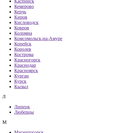
Каспийск
Кемерово
Керчь
Киров
Кисловодск
Ковров
Коломна
Комсомольск-на-Амуре
Копейск
Королев
Кострома
Красногорск
Краснодар
Красноярск
Курган
Курск
Кызыл
Л
Липецк
Люберцы
М
Магнитогорск