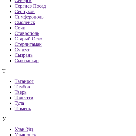
Северск
Сергиев Посад
Серпухов
Симферополь
Смоленск
Сочи
Ставрополь
Старый Оскол
Стерлитамак
Сургут
Сызрань
Сыктывкар
Т
Таганрог
Тамбов
Тверь
Тольятти
Тула
Тюмень
У
Улан-Удэ
Ульяновск