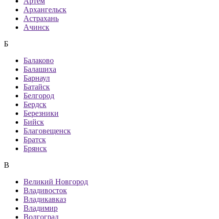
Артем
Архангельск
Астрахань
Ачинск
Б
Балаково
Балашиха
Барнаул
Батайск
Белгород
Бердск
Березники
Бийск
Благовещенск
Братск
Брянск
В
Великий Новгород
Владивосток
Владикавказ
Владимир
Волгоград