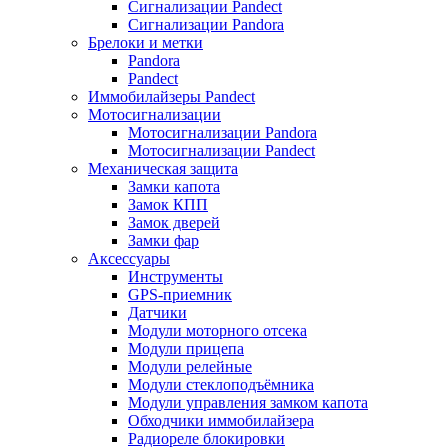
Сигнализации Pandect
Сигнализации Pandora
Брелоки и метки
Pandora
Pandect
Иммобилайзеры Pandect
Мотосигнализации
Мотосигнализации Pandora
Мотосигнализации Pandect
Механическая защита
Замки капота
Замок КПП
Замок дверей
Замки фар
Аксессуары
Инструменты
GPS-приемник
Датчики
Модули моторного отсека
Модули прицепа
Модули релейные
Модули стеклоподъёмника
Модули управления замком капота
Обходчики иммобилайзера
Радиореле блокировки