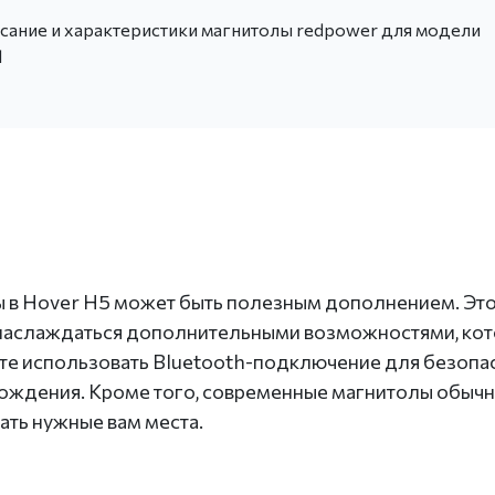
ание и характеристики магнитолы redpower для модели
l
ы в Hover H5 может быть полезным дополнением. Это
 наслаждаться дополнительными возможностями, ко
е использовать Bluetooth-подключение для безопа
вождения. Кроме того, современные магнитолы обыч
ать нужные вам места.