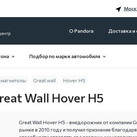
Моск
O Pandora
Доставка и 
центр
гона
Подбор по марке автомобиля
 магнитолы
Great wall
Hover H5
eat Wall Hover H5
Great Wall Hover H5 - внедорожник от компании Gr
рынке в 2010 году и получил признание благодаря
способности справляться с различными условиями