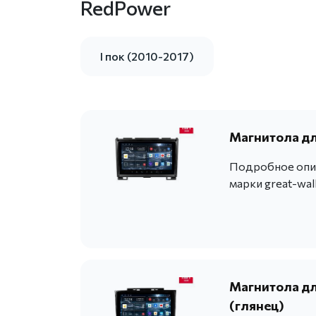
RedPower
I пок (2010-2017)
Магнитола для
Подробное опис
марки great-wal
Магнитола для
(глянец)