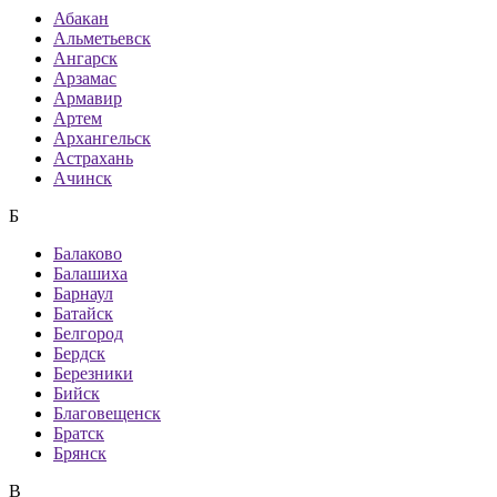
Абакан
Альметьевск
Ангарск
Арзамас
Армавир
Артем
Архангельск
Астрахань
Ачинск
Б
Балаково
Балашиха
Барнаул
Батайск
Белгород
Бердск
Березники
Бийск
Благовещенск
Братск
Брянск
В