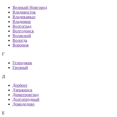
Великий Новгород
Владивосток
Владикавказ
Владимир
Волгоград
Волгодонск
Волжский
Вологда
Воронеж
Г
Геленджик
Грозный
Д
Дербент
Дзержинск
Димитровград
Долгопрудный
Домодедово
Е