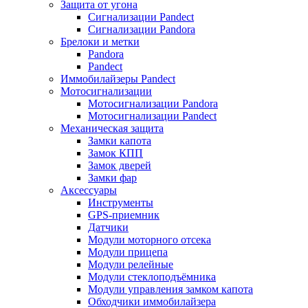
Защита от угона
Сигнализации Pandect
Сигнализации Pandora
Брелоки и метки
Pandora
Pandect
Иммобилайзеры Pandect
Мотосигнализации
Мотосигнализации Pandora
Мотосигнализации Pandect
Механическая защита
Замки капота
Замок КПП
Замок дверей
Замки фар
Аксессуары
Инструменты
GPS-приемник
Датчики
Модули моторного отсека
Модули прицепа
Модули релейные
Модули стеклоподъёмника
Модули управления замком капота
Обходчики иммобилайзера