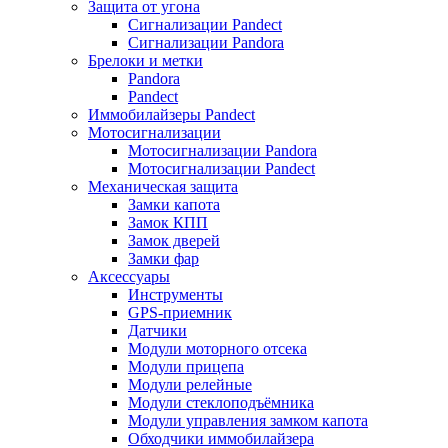
Защита от угона
Сигнализации Pandect
Сигнализации Pandora
Брелоки и метки
Pandora
Pandect
Иммобилайзеры Pandect
Мотосигнализации
Мотосигнализации Pandora
Мотосигнализации Pandect
Механическая защита
Замки капота
Замок КПП
Замок дверей
Замки фар
Аксессуары
Инструменты
GPS-приемник
Датчики
Модули моторного отсека
Модули прицепа
Модули релейные
Модули стеклоподъёмника
Модули управления замком капота
Обходчики иммобилайзера