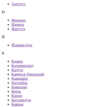
Златоуст
И
Иваново
Ижевск
Иркутск
Й
Йошкар-Ола
К
Казань
Калининград
Калуга
Каменск-Уральский
Камышин
Каспийск
Кемерово
Керчь
Киров
Кисловодск
Ковров