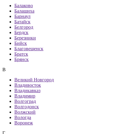
Балаково
Балашиха
Барнаул
Батайск
Белгород
Бердск
Березники
Бийск
Благовещенск
Братск
Брянск
В
Великий Новгород
Владивосток
Владикавказ
Владимир
Волгоград
Волгодонск
Волжский
Вологда
Воронеж
Г