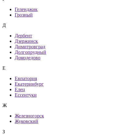
Геленджик
Грозный
Д
Дербент
Дзержинск
Димитровград
Долгопрудный
Домодедово
Е
Евпатория
Екатеринбург
Елец
Ессентуки
Ж
Железногорск
Жуковский
З