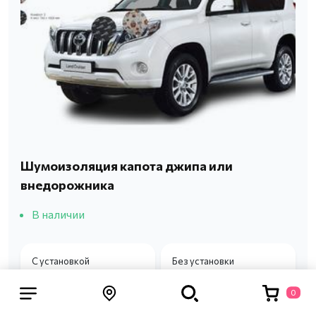
Шумоизоляция капота джипа или
внедорожника
В наличии
С установкой
Без установки
3200 р.
1 280 р.
0