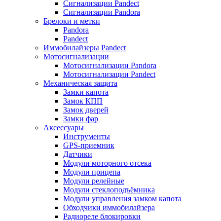
Сигнализации Pandect
Сигнализации Pandora
Брелоки и метки
Pandora
Pandect
Иммобилайзеры Pandect
Мотосигнализации
Мотосигнализации Pandora
Мотосигнализации Pandect
Механическая защита
Замки капота
Замок КПП
Замок дверей
Замки фар
Аксессуары
Инструменты
GPS-приемник
Датчики
Модули моторного отсека
Модули прицепа
Модули релейные
Модули стеклоподъёмника
Модули управления замком капота
Обходчики иммобилайзера
Радиореле блокировки