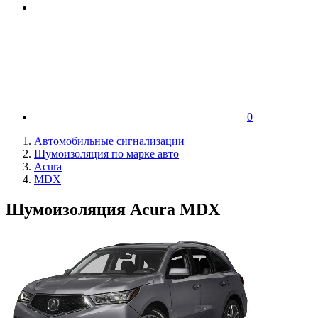
0
Автомобильные сигнализации
Шумоизоляция по марке авто
Acura
MDX
Шумоизоляция Acura MDX