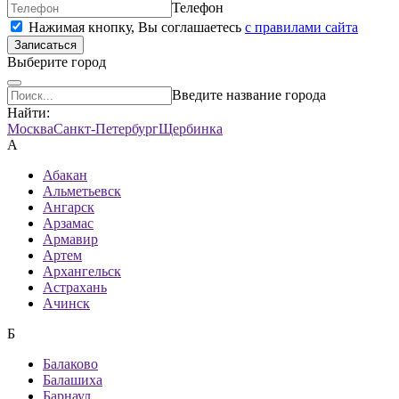
Телефон
Нажимая кнопку, Вы соглашаетесь
c правилами сайта
Записаться
Выберите город
Введите название города
Найти:
Москва
Санкт-Петербург
Щербинка
А
Абакан
Альметьевск
Ангарск
Арзамас
Армавир
Артем
Архангельск
Астрахань
Ачинск
Б
Балаково
Балашиха
Барнаул