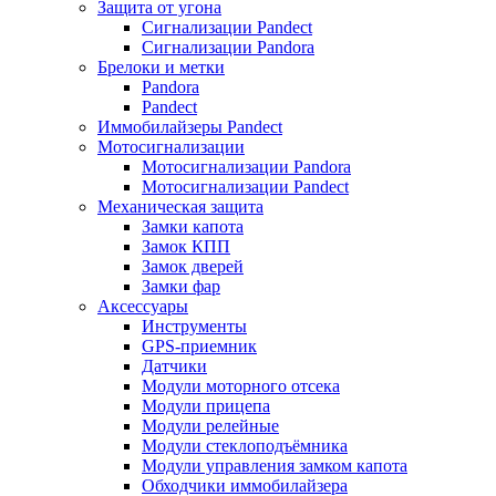
Защита от угона
Сигнализации Pandect
Сигнализации Pandora
Брелоки и метки
Pandora
Pandect
Иммобилайзеры Pandect
Мотосигнализации
Мотосигнализации Pandora
Мотосигнализации Pandect
Механическая защита
Замки капота
Замок КПП
Замок дверей
Замки фар
Аксессуары
Инструменты
GPS-приемник
Датчики
Модули моторного отсека
Модули прицепа
Модули релейные
Модули стеклоподъёмника
Модули управления замком капота
Обходчики иммобилайзера