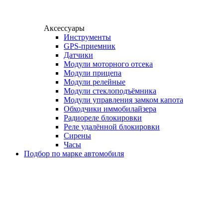
Аксессуары
Инструменты
GPS-приемник
Датчики
Модули моторного отсека
Модули прицепа
Модули релейные
Модули стеклоподъёмника
Модули управления замком капота
Обходчики иммобилайзера
Радиореле блокировки
Реле удалённой блокировки
Сирены
Часы
Подбор по марке автомобиля