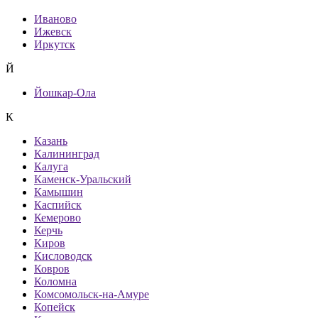
Иваново
Ижевск
Иркутск
Й
Йошкар-Ола
К
Казань
Калининград
Калуга
Каменск-Уральский
Камышин
Каспийск
Кемерово
Керчь
Киров
Кисловодск
Ковров
Коломна
Комсомольск-на-Амуре
Копейск