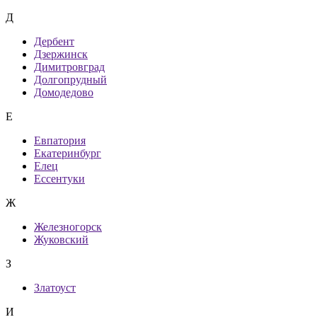
Д
Дербент
Дзержинск
Димитровград
Долгопрудный
Домодедово
Е
Евпатория
Екатеринбург
Елец
Ессентуки
Ж
Железногорск
Жуковский
З
Златоуст
И