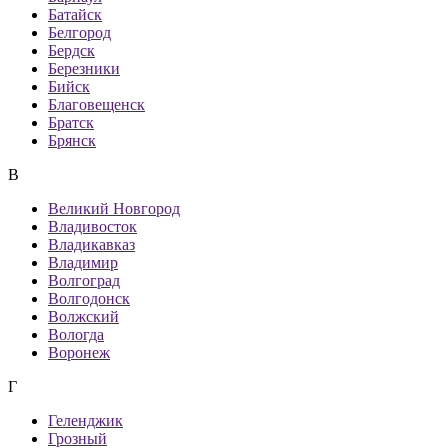
Батайск
Белгород
Бердск
Березники
Бийск
Благовещенск
Братск
Брянск
В
Великий Новгород
Владивосток
Владикавказ
Владимир
Волгоград
Волгодонск
Волжский
Вологда
Воронеж
Г
Геленджик
Грозный