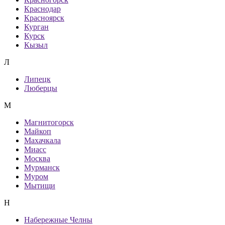
Краснодар
Красноярск
Курган
Курск
Кызыл
Л
Липецк
Люберцы
М
Магнитогорск
Майкоп
Махачкала
Миасс
Москва
Мурманск
Муром
Мытищи
Н
Набережные Челны