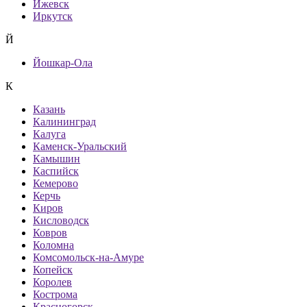
Ижевск
Иркутск
Й
Йошкар-Ола
К
Казань
Калининград
Калуга
Каменск-Уральский
Камышин
Каспийск
Кемерово
Керчь
Киров
Кисловодск
Ковров
Коломна
Комсомольск-на-Амуре
Копейск
Королев
Кострома
Красногорск