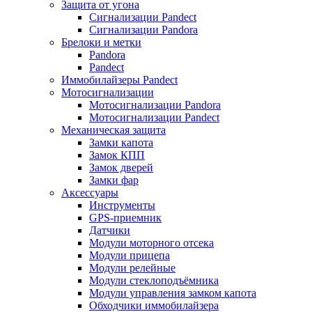
Защита от угона
Сигнализации Pandect
Сигнализации Pandora
Брелоки и метки
Pandora
Pandect
Иммобилайзеры Pandect
Мотосигнализации
Мотосигнализации Pandora
Мотосигнализации Pandect
Механическая защита
Замки капота
Замок КПП
Замок дверей
Замки фар
Аксессуары
Инструменты
GPS-приемник
Датчики
Модули моторного отсека
Модули прицепа
Модули релейные
Модули стеклоподъёмника
Модули управления замком капота
Обходчики иммобилайзера