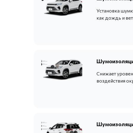
Установка шумк
как дождь и вет
Шумоизоляция
Снижает уровен
воздействия о
Шумоизоляци