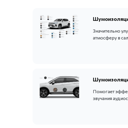
Шумоизоляци
Значительно ул
атмосферу в сал
Шумоизоляци
Помогает эффек
звучания аудио