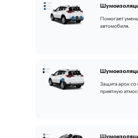
Шумоизоляция
Помогает умень
автомобиля.
Шумоизоляция
Защита арок со
приятную атмос
Шумоизоляци