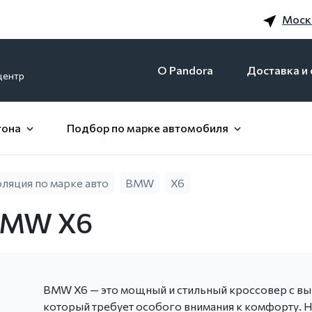
Моск
O Pandora
Доставка и 
центр
гона
Подбор по марке автомобиля
яция по марке авто
BMW
X6
BMW X6
BMW X6 — это мощный и стильный кроссовер с в
который требует особого внимания к комфорту. Н