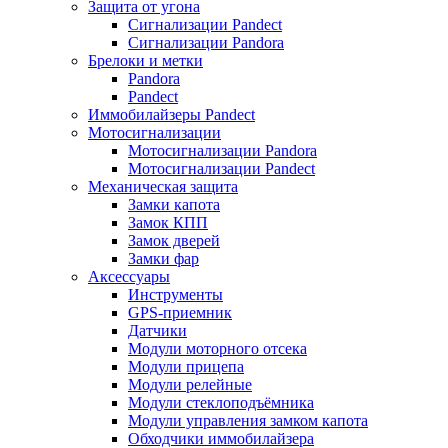
Защита от угона
Сигнализации Pandect
Сигнализации Pandora
Брелоки и метки
Pandora
Pandect
Иммобилайзеры Pandect
Мотосигнализации
Мотосигнализации Pandora
Мотосигнализации Pandect
Механическая защита
Замки капота
Замок КПП
Замок дверей
Замки фар
Аксессуары
Инструменты
GPS-приемник
Датчики
Модули моторного отсека
Модули прицепа
Модули релейные
Модули стеклоподъёмника
Модули управления замком капота
Обходчики иммобилайзера