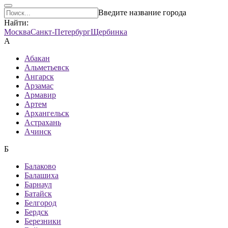
Введите название города
Найти:
Москва
Санкт-Петербург
Щербинка
А
Абакан
Альметьевск
Ангарск
Арзамас
Армавир
Артем
Архангельск
Астрахань
Ачинск
Б
Балаково
Балашиха
Барнаул
Батайск
Белгород
Бердск
Березники