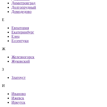
Димитровград
Долгопрудный
Домодедово
Е
Евпатория
Екатеринбург
Елец
Ессентуки
Ж
Железногорск
Жуковский
З
Златоуст
И
Иваново
Ижевск
Иркутск