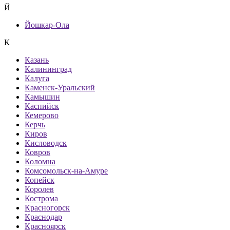
Й
Йошкар-Ола
К
Казань
Калининград
Калуга
Каменск-Уральский
Камышин
Каспийск
Кемерово
Керчь
Киров
Кисловодск
Ковров
Коломна
Комсомольск-на-Амуре
Копейск
Королев
Кострома
Красногорск
Краснодар
Красноярск