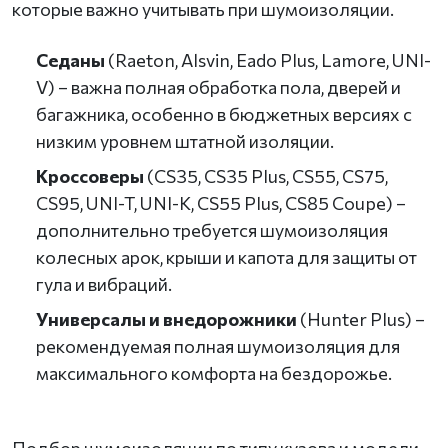
которые важно учитывать при шумоизоляции.
Седаны
(Raeton, Alsvin, Eado Plus, Lamore, UNI-
V) – важна полная обработка пола, дверей и
багажника, особенно в бюджетных версиях с
низким уровнем штатной изоляции.
Кроссоверы
(CS35, CS35 Plus, CS55, CS75,
CS95, UNI-T, UNI-K, CS55 Plus, CS85 Coupe) –
дополнительно требуется шумоизоляция
колесных арок, крыши и капота для защиты от
гула и вибраций.
Универсалы и внедорожники
(Hunter Plus) –
рекомендуемая полная шумоизоляция для
максимального комфорта на бездорожье.
Подбор шумоизоляции по типу кузова и модели