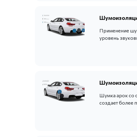
Шумоизоляция
Применение шум
уровень звуков
Шумоизоляция
Шумка арок со 
создает более 