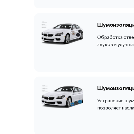
Шумоизоляция
Обработка отве
звуков и улучш
Шумоизоляция
Устранение шум
позволяет насл