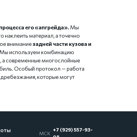
процесса его «апгрейда».
Мы
о наклеить материал, а точечно
ное внимание
задней части кузова и
х. Мы используем комбинацию
и, а современные многослойные
биль. Особый протокол — работа
дребезжания, которые могут
боты
+7 (929) 557-93-
МСК
08