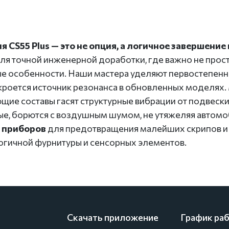
S55 Plus — это не опция, а логичное завершение 
ля точной инженерной доработки, где важно не прост
ые особенности. Наши мастера уделяют первостепен
то кроется источник резонанса в обновленных моделя
ие составы гасят структурные вибрации от подвеск
ые, борются с воздушным шумом, не утяжеляя автомо
 приборов
для предотвращения малейших скрипов и 
огичной фурнитуры и сенсорных элементов.
Скачать приложение
График ра