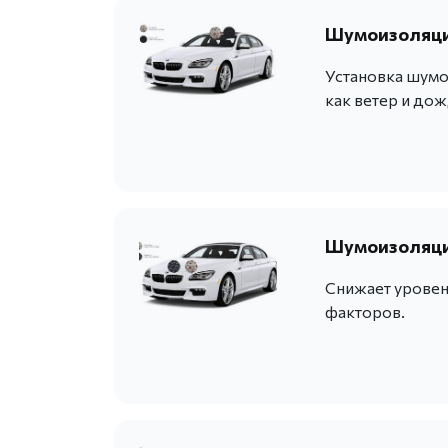
Шумоизоляци
Установка шумо
как ветер и дож
Шумоизоляция
Снижает уровен
факторов.