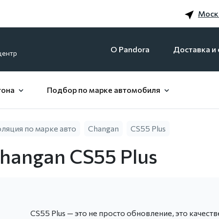
Моск
O Pandora
Доставка и 
центр
гона
Подбор по марке автомобиля
яция по марке авто
Changan
CS55 Plus
angan CS55 Plus
CS55 Plus — это не просто обновление, это качест