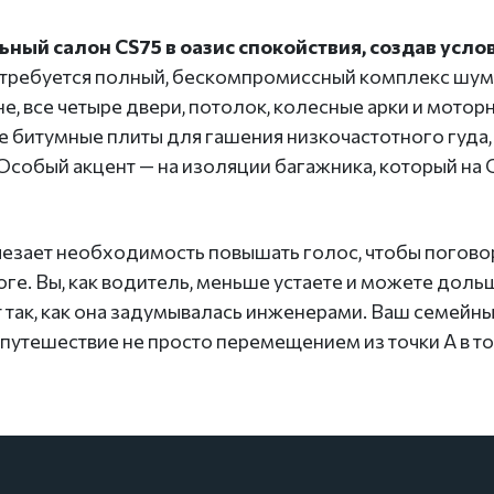
ный салон CS75 в оазис спокойствия, создав усло
 требуется полный, бескомпромиссный комплекс шум
не, все четыре двери, потолок, колесные арки и мот
ые битумные плиты для гашения низкочастотного гуда
Особый акцент — на изоляции багажника, который на
езает необходимость повышать голос, чтобы поговор
ге. Вы, как водитель, меньше устаете и можете дол
 так, как она задумывалась инженерами. Ваш семейн
путешествие не просто перемещением из точки А в точ