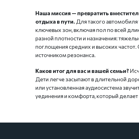
Наша миссия — превратить вместитель
отдыха в пути.
Для такого автомобиля
ключевых зон, включая пол по всей дли
разной плотности и назначения: тяжел
поглощения средних и высоких частот. 
источником резонанса.
Каков итог для вас и вашей семьи?
Исч
Дети легче засыпают в длительной доро
или установленная аудиосистема звучит
уединения и комфорта, который делает 