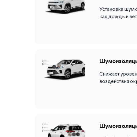
Установка шумк
как дождь и вет
Шумоизоляция
Снижает уровен
воздействия о
Шумоизоляци