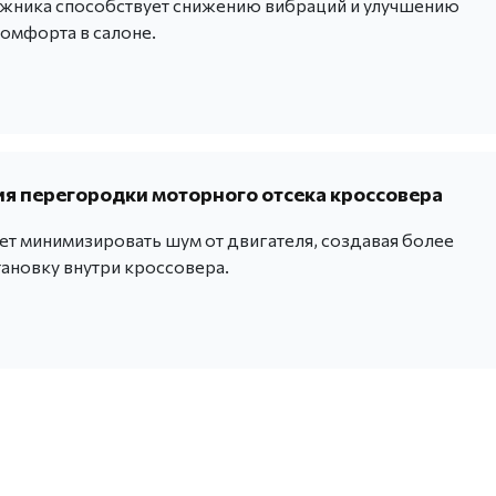
жника способствует снижению вибраций и улучшению
комфорта в салоне.
 перегородки моторного отсека кроссовера
ет минимизировать шум от двигателя, создавая более
ановку внутри кроссовера.