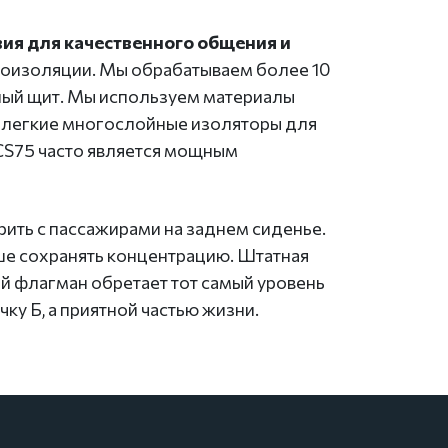
вия для качественного общения и
оизоляции. Мы обрабатываем более 10
орный щит. Мы используем материалы
, легкие многослойные изоляторы для
 CS75 часто является мощным
ить с пассажирами на заднем сиденье.
ьше сохранять концентрацию. Штатная
ый флагман обретает тот самый уровень
ку Б, а приятной частью жизни.