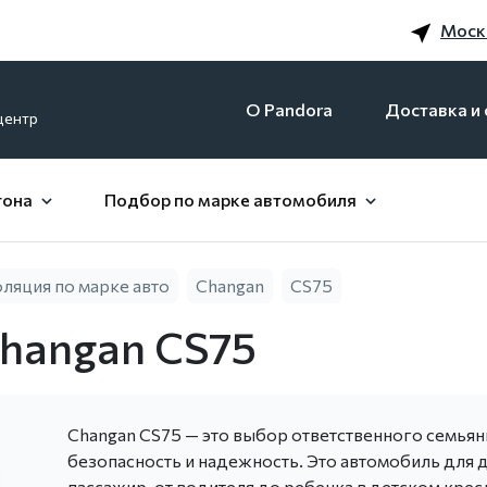
Моск
O Pandora
Доставка и 
центр
гона
Подбор по марке автомобиля
яция по марке авто
Changan
CS75
hangan CS75
Changan CS75 — это выбор ответственного семьян
безопасность и надежность. Это автомобиль для
пассажир, от водителя до ребенка в детском крес