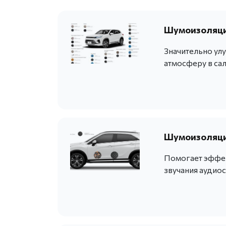
Шумоизоляци
Значительно ул
атмосферу в сал
Шумоизоляци
Помогает эффек
звучания аудио