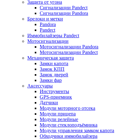
Защита от угона
Сигнализации Pandect
Сигнализации Pandora
Брелоки и метки
Pandora
Pandect
Иммобилайзеры Pandect
Мотосигнализации
Мотосигнализации Pandora
Мотосигнализации Pandect
Механическая защита
Замки капота
Замок КПП
Замок дверей
Замки фар
Аксессуары
Инструменты
GPS-приемник
Датчики
Модули моторного отсека
Модули прицепа
Модули релейные
Модули стеклоподъёмника
Модули управления замком капота
Обходчики иммобилайзера