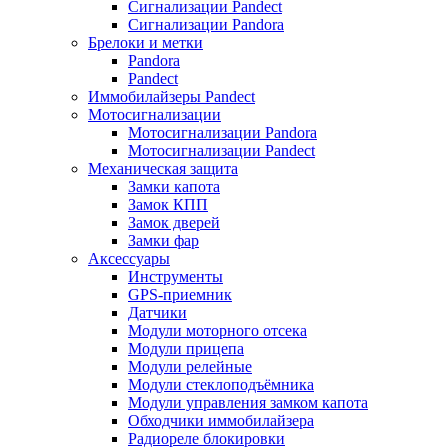
Сигнализации Pandect
Сигнализации Pandora
Брелоки и метки
Pandora
Pandect
Иммобилайзеры Pandect
Мотосигнализации
Мотосигнализации Pandora
Мотосигнализации Pandect
Механическая защита
Замки капота
Замок КПП
Замок дверей
Замки фар
Аксессуары
Инструменты
GPS-приемник
Датчики
Модули моторного отсека
Модули прицепа
Модули релейные
Модули стеклоподъёмника
Модули управления замком капота
Обходчики иммобилайзера
Радиореле блокировки