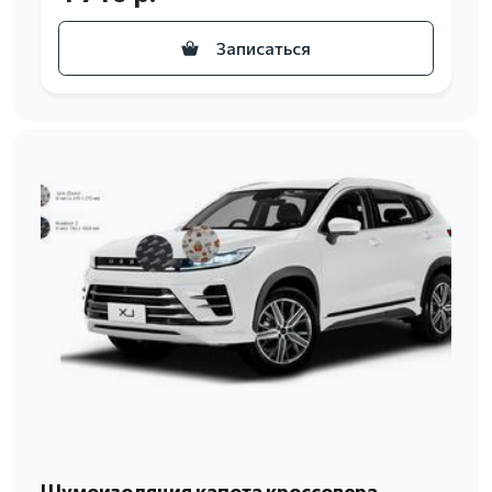
Записаться
Шумоизоляция капота кроссовера