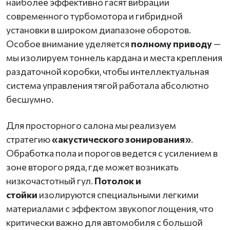
наиболее эффективно гасят вибрации
современного турбомотора и гибридной
установки в широком диапазоне оборотов.
Особое внимание уделяется
полному приводу
—
мы изолируем тоннель кардана и места крепления
раздаточной коробки, чтобы интеллектуальная
система управления тягой работала абсолютно
бесшумно.
Для просторного салона мы реализуем
стратегию
«акустического зонирования»
.
Обработка пола и порогов ведется с усилением в
зоне второго ряда, где может возникать
низкочастотный гул.
Потолок и
стойки
изолируются специальными легкими
материалами с эффектом звукопоглощения, что
критически важно для автомобиля с большой