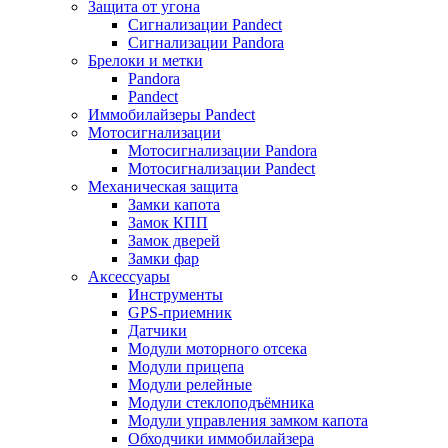
Защита от угона
Сигнализации Pandect
Сигнализации Pandora
Брелоки и метки
Pandora
Pandect
Иммобилайзеры Pandect
Мотосигнализации
Мотосигнализации Pandora
Мотосигнализации Pandect
Механическая защита
Замки капота
Замок КПП
Замок дверей
Замки фар
Аксессуары
Инструменты
GPS-приемник
Датчики
Модули моторного отсека
Модули прицепа
Модули релейные
Модули стеклоподъёмника
Модули управления замком капота
Обходчики иммобилайзера