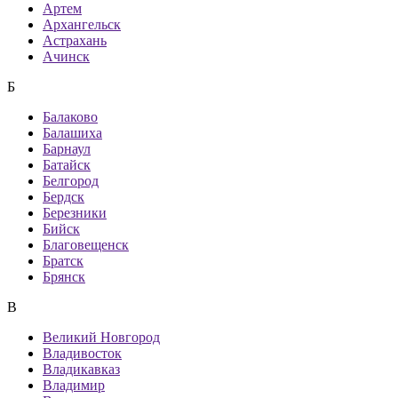
Артем
Архангельск
Астрахань
Ачинск
Б
Балаково
Балашиха
Барнаул
Батайск
Белгород
Бердск
Березники
Бийск
Благовещенск
Братск
Брянск
В
Великий Новгород
Владивосток
Владикавказ
Владимир