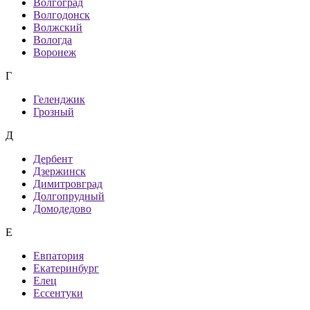
Волгоград
Волгодонск
Волжский
Вологда
Воронеж
Г
Геленджик
Грозный
Д
Дербент
Дзержинск
Димитровград
Долгопрудный
Домодедово
Е
Евпатория
Екатеринбург
Елец
Ессентуки