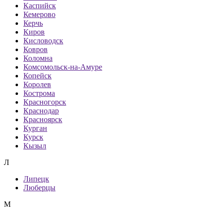
Каспийск
Кемерово
Керчь
Киров
Кисловодск
Ковров
Коломна
Комсомольск-на-Амуре
Копейск
Королев
Кострома
Красногорск
Краснодар
Красноярск
Курган
Курск
Кызыл
Л
Липецк
Люберцы
М