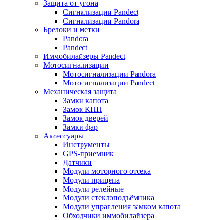
Защита от угона
Сигнализации Pandect
Сигнализации Pandora
Брелоки и метки
Pandora
Pandect
Иммобилайзеры Pandect
Мотосигнализации
Мотосигнализации Pandora
Мотосигнализации Pandect
Механическая защита
Замки капота
Замок КПП
Замок дверей
Замки фар
Аксессуары
Инструменты
GPS-приемник
Датчики
Модули моторного отсека
Модули прицепа
Модули релейные
Модули стеклоподъёмника
Модули управления замком капота
Обходчики иммобилайзера