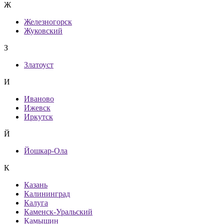
Ж
Железногорск
Жуковский
З
Златоуст
И
Иваново
Ижевск
Иркутск
Й
Йошкар-Ола
К
Казань
Калининград
Калуга
Каменск-Уральский
Камышин