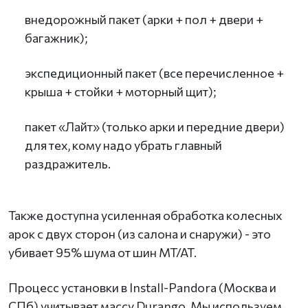
внедорожный пакет (арки + пол + двери +
багажник);
экспедиционный пакет (все перечисленное +
крыша + стойки + моторный щит);
пакет «Лайт» (только арки и передние двери)
для тех, кому надо убрать главный
раздражитель.
Также доступна усиленная обработка колесных
арок с двух сторон (из салона и снаружи) - это
убивает 95% шума от шин MT/AT.
Процесс установки в Install-Pandora (Москва и
СПб) учитывает массу Durango. Мы используем