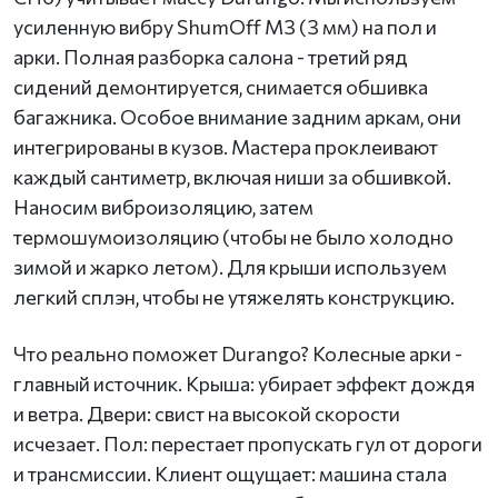
усиленную вибру ShumOff M3 (3 мм) на пол и
арки. Полная разборка салона - третий ряд
сидений демонтируется, снимается обшивка
багажника. Особое внимание задним аркам, они
интегрированы в кузов. Мастера проклеивают
каждый сантиметр, включая ниши за обшивкой.
Наносим виброизоляцию, затем
термошумоизоляцию (чтобы не было холодно
зимой и жарко летом). Для крыши используем
легкий сплэн, чтобы не утяжелять конструкцию.
Что реально поможет Durango? Колесные арки -
главный источник. Крыша: убирает эффект дождя
и ветра. Двери: свист на высокой скорости
исчезает. Пол: перестает пропускать гул от дороги
и трансмиссии. Клиент ощущает: машина стала