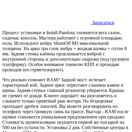
Записаться
Процесс установки в Install-Pandora: снимается весь салон,
сиденья, консоль. Мастера работают с огромной площадью
пола. Используют вибру ShumOff M3 максимальной
толщины. На арки три слоя: вибра + жидкая шумка + сплэн 8
мм. Задняя стенка кабины проклеивается виброй с
внутренней стороны и дополнительно снаружи (под грузовую
платформу). Особое внимание тоннелю КПП и проходам
проводов (их герметизируют).
Что реально поможет RAM? Задний мост: исчезает
характерный вой. Задние арки: перестают слышны камни и
шины. Задняя стенка: главный резонатор убирается. Крыша:
не гремит от дождя. Клиент ощущает: вы разгоняетесь и
слышите только приятный рык мотора. На бездорожье
пропадает дребезг панелей. Вы можете разговаривать по
телефону через громкую связь на трассе. Выгода - RAM после
шумки становится уникальным предложением при продаже.
Стоимость шумоизоляции окупается первой же поездкой на
500 км без усталости. Установка 2 дня. Собственные центры в