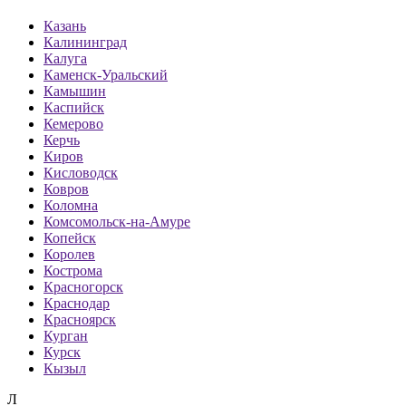
Казань
Калининград
Калуга
Каменск-Уральский
Камышин
Каспийск
Кемерово
Керчь
Киров
Кисловодск
Ковров
Коломна
Комсомольск-на-Амуре
Копейск
Королев
Кострома
Красногорск
Краснодар
Красноярск
Курган
Курск
Кызыл
Л