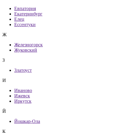
Евпатория
Екатеринбург
Елец
Ессентуки
Ж
Железногорск
Жуковский
З
Златоуст
И
Иваново
Ижевск
Иркутск
Й
Йошкар-Ола
К