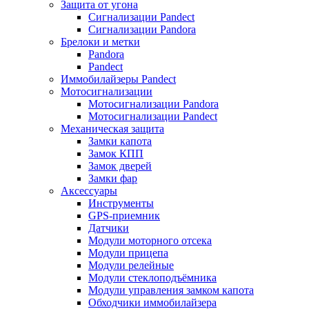
Защита от угона
Сигнализации Pandect
Сигнализации Pandora
Брелоки и метки
Pandora
Pandect
Иммобилайзеры Pandect
Мотосигнализации
Мотосигнализации Pandora
Мотосигнализации Pandect
Механическая защита
Замки капота
Замок КПП
Замок дверей
Замки фар
Аксессуары
Инструменты
GPS-приемник
Датчики
Модули моторного отсека
Модули прицепа
Модули релейные
Модули стеклоподъёмника
Модули управления замком капота
Обходчики иммобилайзера