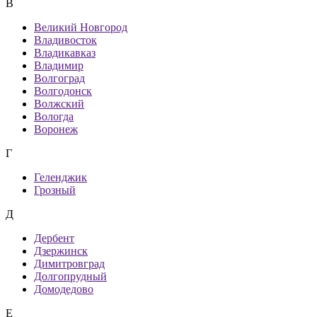
В
Великий Новгород
Владивосток
Владикавказ
Владимир
Волгоград
Волгодонск
Волжский
Вологда
Воронеж
Г
Геленджик
Грозный
Д
Дербент
Дзержинск
Димитровград
Долгопрудный
Домодедово
Е