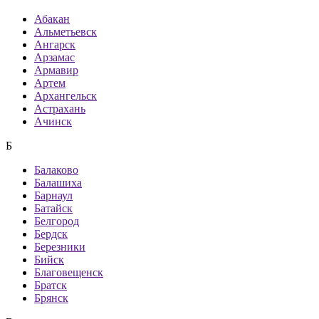
Абакан
Альметьевск
Ангарск
Арзамас
Армавир
Артем
Архангельск
Астрахань
Ачинск
Б
Балаково
Балашиха
Барнаул
Батайск
Белгород
Бердск
Березники
Бийск
Благовещенск
Братск
Брянск