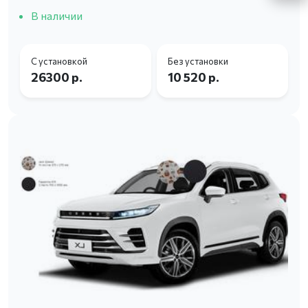
В наличии
С установкой
Без установки
26300 р.
10 520 р.