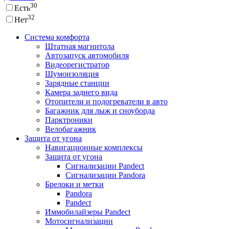
30
Есть
32
Нет
Система комфорта
Штатная магнитола
Автозапуск автомобиля
Видеорегистратор
Шумоизоляция
Зарядные станции
Камера заднего вида
Отопители и подогреватели в авто
Багажник для лыж и сноуборда
Парктроники
Велобагажник
Защита от угона
Навигационные комплексы
Защита от угона
Сигнализации Pandect
Сигнализации Pandora
Брелоки и метки
Pandora
Pandect
Иммобилайзеры Pandect
Мотосигнализации