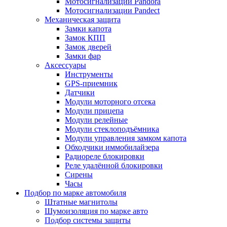
Мотосигнализации Pandora
Мотосигнализации Pandect
Механическая защита
Замки капота
Замок КПП
Замок дверей
Замки фар
Аксессуары
Инструменты
GPS-приемник
Датчики
Модули моторного отсека
Модули прицепа
Модули релейные
Модули стеклоподъёмника
Модули управления замком капота
Обходчики иммобилайзера
Радиореле блокировки
Реле удалённой блокировки
Сирены
Часы
Подбор по марке автомобиля
Штатные магнитолы
Шумоизоляция по марке авто
Подбор системы защиты