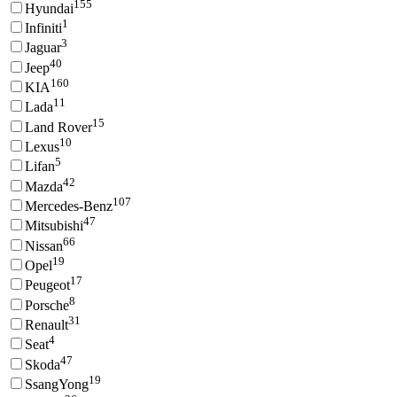
155
Hyundai
1
Infiniti
3
Jaguar
40
Jeep
160
KIA
11
Lada
15
Land Rover
10
Lexus
5
Lifan
42
Mazda
107
Mercedes-Benz
47
Mitsubishi
66
Nissan
19
Opel
17
Peugeot
8
Porsche
31
Renault
4
Seat
47
Skoda
19
SsangYong