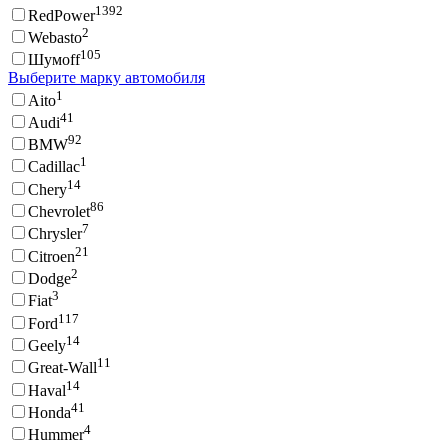
1392
RedPower
2
Webasto
105
Шумoff
Выберите марку автомобиля
1
Aito
41
Audi
92
BMW
1
Cadillac
14
Chery
86
Chevrolet
7
Chrysler
21
Citroen
2
Dodge
3
Fiat
117
Ford
14
Geely
11
Great-Wall
14
Haval
41
Honda
4
Hummer