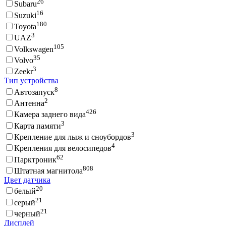
26
Subaru
16
Suzuki
180
Toyota
3
UAZ
105
Volkswagen
35
Volvo
3
Zeekr
Тип устройства
8
Автозапуск
2
Антенна
426
Камера заднего вида
3
Карта памяти
3
Крепление для лыж и сноубордов
4
Крепления для велосипедов
62
Парктроник
808
Штатная магнитола
Цвет датчика
20
белый
21
серый
21
черный
Дисплей