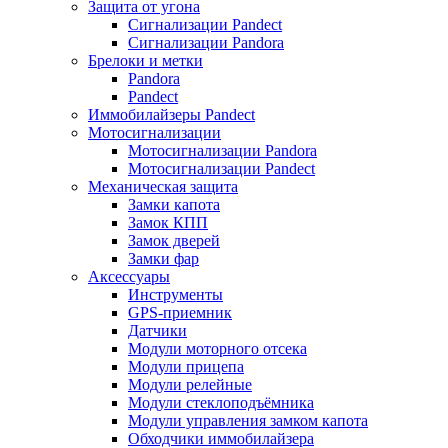
Защита от угона
Сигнализации Pandect
Сигнализации Pandora
Брелоки и метки
Pandora
Pandect
Иммобилайзеры Pandect
Мотосигнализации
Мотосигнализации Pandora
Мотосигнализации Pandect
Механическая защита
Замки капота
Замок КПП
Замок дверей
Замки фар
Аксессуары
Инструменты
GPS-приемник
Датчики
Модули моторного отсека
Модули прицепа
Модули релейные
Модули стеклоподъёмника
Модули управления замком капота
Обходчики иммобилайзера