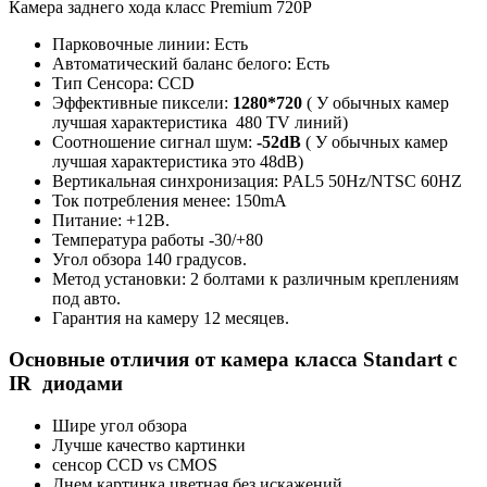
Камера заднего хода класс Premium 720P
Парковочные линии: Есть
Автоматический баланс белого: Есть
Тип Сенсора: CCD
Эффективные пиксели:
1280*720
( У обычных камер
лучшая характеристика 480 TV линий)
Соотношение сигнал шум:
-52dB
( У обычных камер
лучшая характеристика это 48dB)
Вертикальная синхронизация: PAL5 50Hz/NTSC 60HZ
Ток потребления менее: 150mA
Питание: +12В.
Температура работы -30/+80
Угол обзора 140 градусов.
Метод установки: 2 болтами к различным креплениям
под авто.
Гарантия на камеру 12 месяцев.
Основные отличия от камера класса Standart с
IR диодами
Шире угол обзора
Лучше качество картинки
сенсор CCD vs CMOS
Днем картинка цветная без искажений