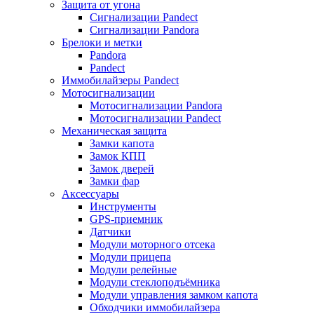
Защита от угона
Сигнализации Pandect
Сигнализации Pandora
Брелоки и метки
Pandora
Pandect
Иммобилайзеры Pandect
Мотосигнализации
Мотосигнализации Pandora
Мотосигнализации Pandect
Механическая защита
Замки капота
Замок КПП
Замок дверей
Замки фар
Аксессуары
Инструменты
GPS-приемник
Датчики
Модули моторного отсека
Модули прицепа
Модули релейные
Модули стеклоподъёмника
Модули управления замком капота
Обходчики иммобилайзера