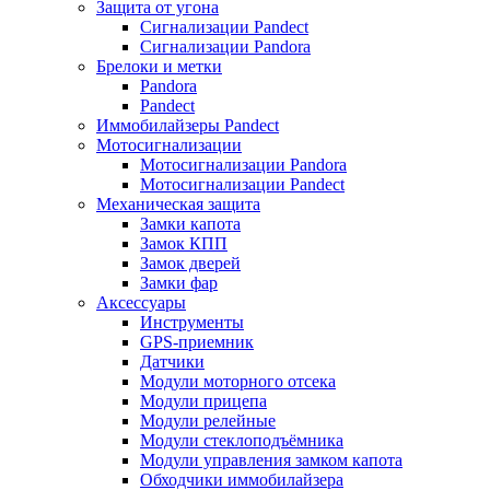
Защита от угона
Сигнализации Pandect
Сигнализации Pandora
Брелоки и метки
Pandora
Pandect
Иммобилайзеры Pandect
Мотосигнализации
Мотосигнализации Pandora
Мотосигнализации Pandect
Механическая защита
Замки капота
Замок КПП
Замок дверей
Замки фар
Аксессуары
Инструменты
GPS-приемник
Датчики
Модули моторного отсека
Модули прицепа
Модули релейные
Модули стеклоподъёмника
Модули управления замком капота
Обходчики иммобилайзера