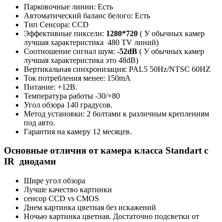
Парковочные линии: Есть
Автоматический баланс белого: Есть
Тип Сенсора: CCD
Эффективные пиксели:
1280*720
( У обычных камер
лучшая характеристика 480 TV линий)
Соотношение сигнал шум:
-52dB
( У обычных камер
лучшая характеристика это 48dB)
Вертикальная синхронизация: PAL5 50Hz/NTSC 60HZ
Ток потребления менее: 150mA
Питание: +12В.
Температура работы -30/+80
Угол обзора 140 градусов.
Метод установки: 2 болтами к различным креплениям
под авто.
Гарантия на камеру 12 месяцев.
Основные отличия от камера класса Standart с
IR диодами
Шире угол обзора
Лучше качество картинки
сенсор CCD vs CMOS
Днем картинка цветная без искажений
Ночью картинка цветная. Достаточно подсветки от