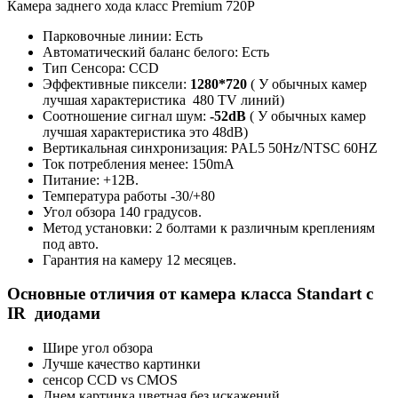
Камера заднего хода класс Premium 720P
Парковочные линии: Есть
Автоматический баланс белого: Есть
Тип Сенсора: CCD
Эффективные пиксели:
1280*720
( У обычных камер
лучшая характеристика 480 TV линий)
Соотношение сигнал шум:
-52dB
( У обычных камер
лучшая характеристика это 48dB)
Вертикальная синхронизация: PAL5 50Hz/NTSC 60HZ
Ток потребления менее: 150mA
Питание: +12В.
Температура работы -30/+80
Угол обзора 140 градусов.
Метод установки: 2 болтами к различным креплениям
под авто.
Гарантия на камеру 12 месяцев.
Основные отличия от камера класса Standart с
IR диодами
Шире угол обзора
Лучше качество картинки
сенсор CCD vs CMOS
Днем картинка цветная без искажений