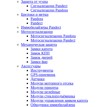
Защита от угона
Сигнализации Pandect
Сигнализации Pandora
Брелоки и метки
Pandora
Pandect
Иммобилайзеры Pandect
Мотосигнализации
Мотосигнализации Pandora
Мотосигнализации Pandect
Механическая защита
Замки капота
Замок КПП
Замок дверей
Замки фар
Аксессуары
Инструменты
GPS-приемник
Датчики
Модули моторного отсека
Модули прицепа
Модули релейные
Модули стеклоподъёмника
Модули управления замком капота
Обходчики иммобилайзера