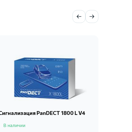
Сигнализация PanDECT 1800 L V4
Автосиг
4710
В наличии