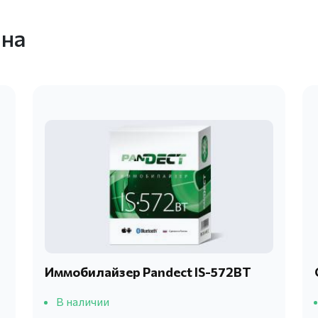
ина
Иммобилайзер Pandect IS-572BT
В наличии