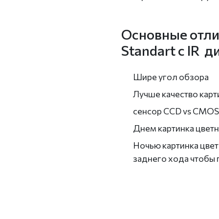
Основные отли
Standart с IR 
Шире угол обзора
Лучше качество карт
сенсор CCD vs CMOS
Днем картинка цветн
Ночью картинка цвет
заднего хода чтобы 