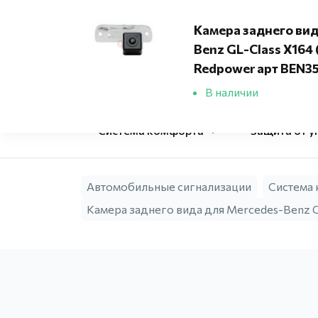
Адреса установочных центров
Камера заднего вид
Benz GL-Class X164
Фирменный
Redpower арт BEN3
установочный 
В наличии
Система комфорта
Защита от у
Автомобильные сигнализации
Система
Камера заднего вида для Mercedes-Benz G