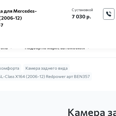
Моск
С установкой
а для Mercedes-
7 030 р.
 (2006-12)
57
O Pandora
Доставка и 
центр
гона
Подбор по марке автомобиля
 комфорта
Камера заднего вида
L-Class X164 (2006-12) Redpower арт BEN357
Камера з