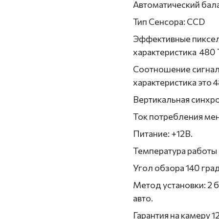
Автоматический бала
Тип Сенсора: CCD
Эффективные пиксе
характеристика 480 
Соотношение сигнал
характеристика это 
Вертикальная синхр
Ток потребления ме
Питание: +12В.
Температура работы
Угол обзора 140 гра
Метод установки: 2 
авто.
Гарантия на камеру 1