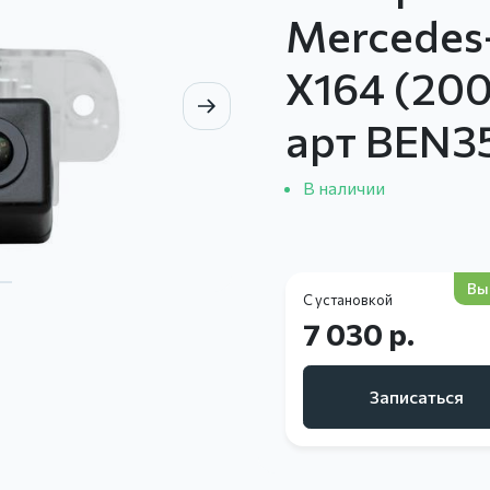
Mercedes
X164 (20
арт BEN3
В наличии
Вы
С установкой
7 030 р.
Записаться