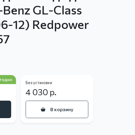
-Benz GL-Class
06-12) Redpower
57
годно
Без установки
4 030
р.
В корзину