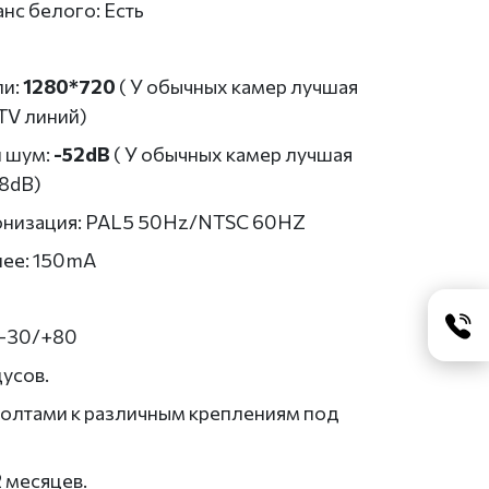
нс белого: Есть
ли:
1280*720
( У обычных камер лучшая
TV линий)
 шум:
-52dB
( У обычных камер лучшая
48dB)
онизация: PAL5 50Hz/NTSC 60HZ
нее: 150mA
 -30/+80
дусов.
болтами к различным креплениям под
2 месяцев.