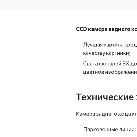
CCD камера заднего х
Лучшая картина сред
качеству картинки;
Света фонарей ЗХ до
цветное изображени
Технические 
Камера заднего хода к
Парковочные линии: 