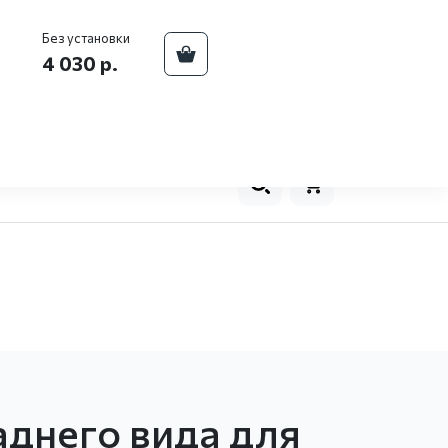
ва
+7 (929) 557-93-08
Телефон центра:
Без установки
4 030 р.
оплата
Новости
Контакты
0
аднего вида для