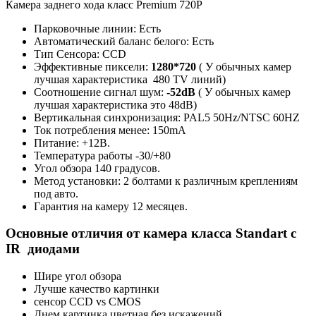
Камера заднего хода класс Premium 720P
Парковочные линии: Есть
Автоматический баланс белого: Есть
Тип Сенсора: CCD
Эффективные пиксели:
1280*720
( У обычных камер
лучшая характеристика 480 TV линий)
Соотношение сигнал шум:
-52dB
( У обычных камер
лучшая характеристика это 48dB)
Вертикальная синхронизация: PAL5 50Hz/NTSC 60HZ
Ток потребления менее: 150mA
Питание: +12В.
Температура работы -30/+80
Угол обзора 140 градусов.
Метод установки: 2 болтами к различным креплениям
под авто.
Гарантия на камеру 12 месяцев.
Основные отличия от камера класса Standart с
IR диодами
Шире угол обзора
Лучше качество картинки
сенсор CCD vs CMOS
Днем картинка цветная без искажений