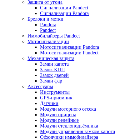
Защита от угона
Сигнализации Pandect
Сигнализации Pandora
Брелоки и метки
Pandora
Pandect
Иммобилайзеры Pandect
Мотосигнализации
Мотосигнализации Pandora
Мотосигнализации Pandect
Механическая защита
Замки капота
Замок КПП
Замок дверей
Замки фар
Аксессуары
Инструменты
GPS-приемник
Датчики
Модули моторного отсека
Модули прицепа
Модули релейные
Модули стеклоподъёмника
Модули управления замком капота
Обходчики иммобилайзера