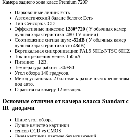
Камера заднего хода класс Premium 720P
Парковочные линии: Есть
Автоматический баланс белого: Есть
Тип Сенсора: CCD
Эффективные пиксели:
1280*720
( У обычных камер
лучшая характеристика 480 TV линий)
Соотношение сигнал шум:
-52dB
( У обычных камер
лучшая характеристика это 48dB)
Вертикальная синхронизация: PAL5 50Hz/NTSC 60HZ
Ток потребления менее: 150mA
Питание: +12В.
Температура работы -30/+80
Угол обзора 140 градусов.
Метод установки: 2 болтами к различным креплениям
под авто.
Гарантия на камеру 12 месяцев.
Основные отличия от камера класса Standart с
IR диодами
Шире угол обзора
Лучше качество картинки
сенсор CCD vs CMOS
Днем картинка цветная без искажений