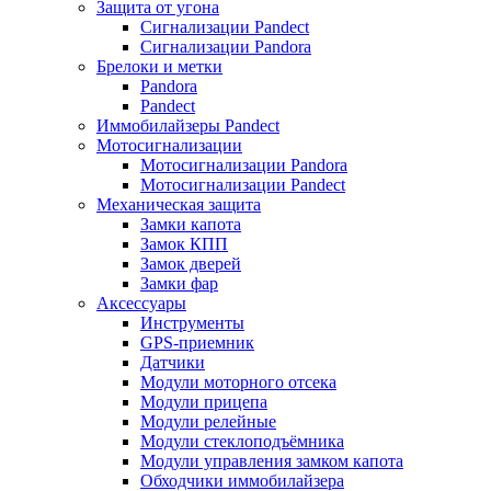
Защита от угона
Сигнализации Pandect
Сигнализации Pandora
Брелоки и метки
Pandora
Pandect
Иммобилайзеры Pandect
Мотосигнализации
Мотосигнализации Pandora
Мотосигнализации Pandect
Механическая защита
Замки капота
Замок КПП
Замок дверей
Замки фар
Аксессуары
Инструменты
GPS-приемник
Датчики
Модули моторного отсека
Модули прицепа
Модули релейные
Модули стеклоподъёмника
Модули управления замком капота
Обходчики иммобилайзера