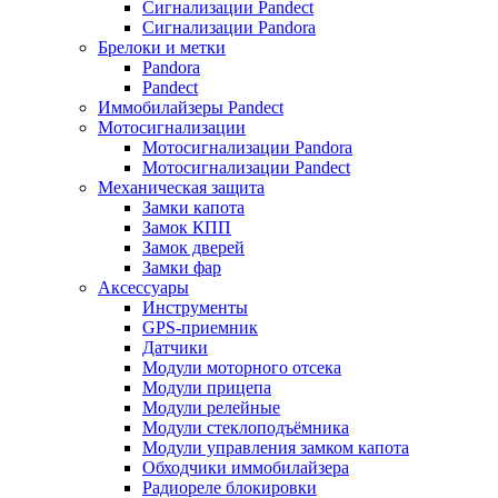
Сигнализации Pandect
Сигнализации Pandora
Брелоки и метки
Pandora
Pandect
Иммобилайзеры Pandect
Мотосигнализации
Мотосигнализации Pandora
Мотосигнализации Pandect
Механическая защита
Замки капота
Замок КПП
Замок дверей
Замки фар
Аксессуары
Инструменты
GPS-приемник
Датчики
Модули моторного отсека
Модули прицепа
Модули релейные
Модули стеклоподъёмника
Модули управления замком капота
Обходчики иммобилайзера
Радиореле блокировки