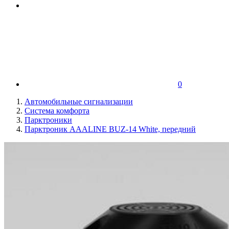
0
Автомобильные сигнализации
Система комфорта
Парктроники
Парктроник AAALINE BUZ-14 White, передний