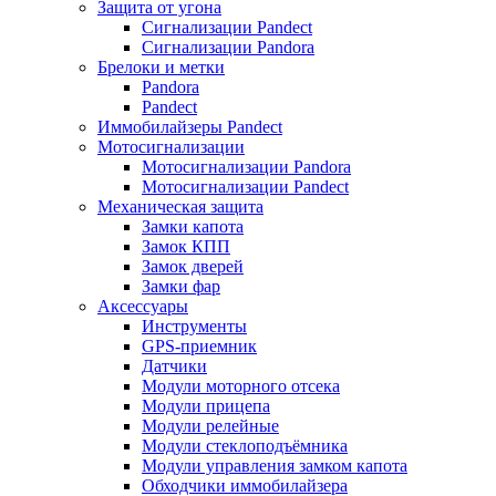
Защита от угона
Сигнализации Pandect
Сигнализации Pandora
Брелоки и метки
Pandora
Pandect
Иммобилайзеры Pandect
Мотосигнализации
Мотосигнализации Pandora
Мотосигнализации Pandect
Механическая защита
Замки капота
Замок КПП
Замок дверей
Замки фар
Аксессуары
Инструменты
GPS-приемник
Датчики
Модули моторного отсека
Модули прицепа
Модули релейные
Модули стеклоподъёмника
Модули управления замком капота
Обходчики иммобилайзера