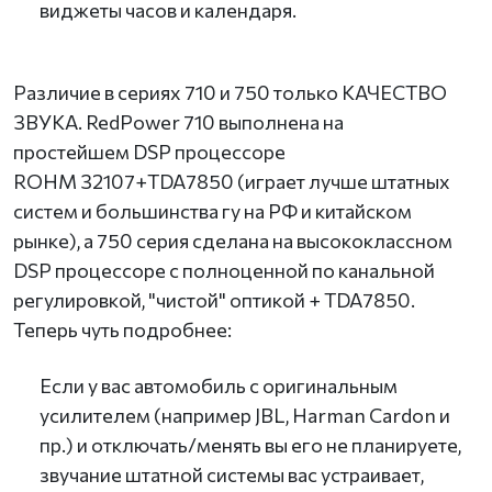
виджеты часов и календаря.
Различие в сериях 710 и 750 только КАЧЕСТВО
ЗВУКА. RedPower 710 выполнена на
простейшем DSP процессоре
ROHM 32107+TDA7850 (играет лучше штатных
систем и большинства гу на РФ и китайском
рынке), а 750 серия сделана на высококлассном
DSP процессоре с полноценной по канальной
регулировкой, "чистой" оптикой + TDA7850.
Теперь чуть подробнее:
Если у вас автомобиль с оригинальным
усилителем (например JBL, Harman Cardon и
пр.) и отключать/менять вы его не планируете,
звучание штатной системы вас устраивает,