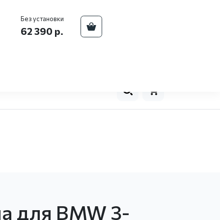
ва
+7 (929) 557-93-08
Телефон центра:
Без установки
62 390 р.
оплата
Новости
Контакты
0
а для BMW 3-