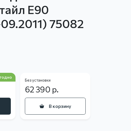
стайл E90
09.2011) 75082
в
годно
Без установки
62 390
р.
В корзину