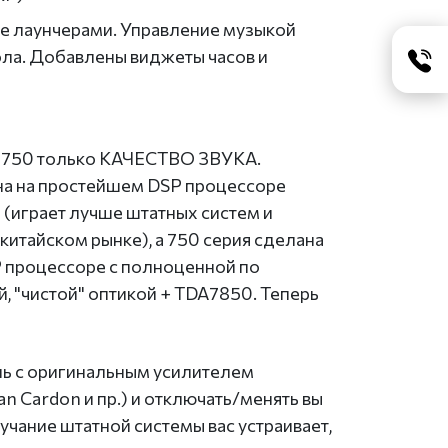
е лаунчерами. Управление музыкой
ола. Добавлены виджеты часов и
 и 750 только КАЧЕСТВО ЗВУКА.
на на простейшем DSP процессоре
играет лучше штатных систем и
 китайском рынке), а 750 серия сделана
 процессоре с полноценной по
, "чистой" оптикой + TDA7850. Теперь
ль с оригинальным усилителем
n Cardon и пр.) и отключать/менять вы
вучание штатной системы вас устраивает,