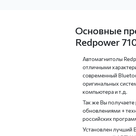
Основные пр
Redpower 710
Автомагнитолы Redp
отличными характери
современный Bluet
оригинальных систем
компьютера и т.д.
Так же Вы получаете
обновлениями + тех
российских програм
Установлен лучший 