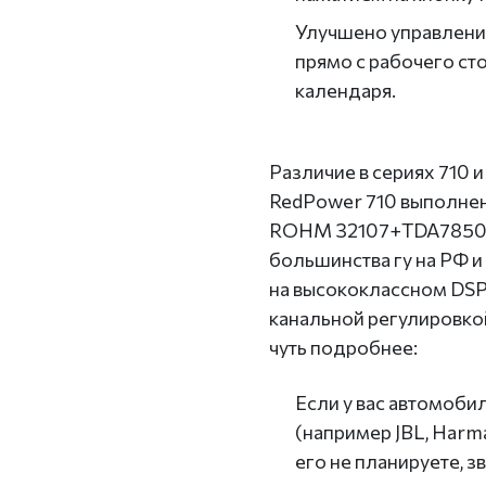
Улучшено управлени
прямо с рабочего ст
календаря.
Различие в сериях 710
RedPower 710 выполне
ROHM 32107+TDA7850 (
большинства гу на РФ и
на высококлассном DSP
канальной регулировкой
чуть подробнее:
Если у вас автомоби
(например JBL, Harma
его не планируете, з