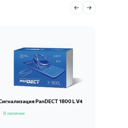
Сигнализация PanDECT 1800 L V4
Автосиг
4710
В наличии
В нали