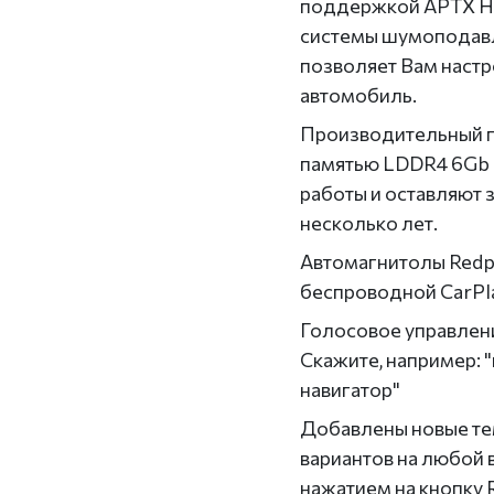
поддержкой APTX HD
системы шумоподавл
позволяет Вам настр
автомобиль.
Производительный п
памятью LDDR4 6Gb 
работы и оставляют
несколько лет.
Автомагнитолы Redp
беспроводной CarPla
Голосовое управлени
Скажите, например: 
навигатор"
Добавлены новые те
вариантов на любой 
нажатием на кнопку 