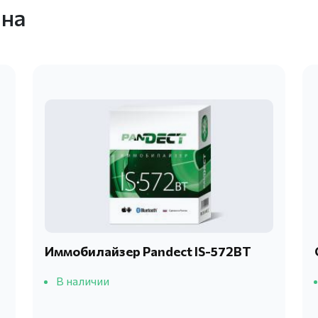
ина
Иммобилайзер Pandect IS-572BT
В наличии