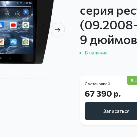
серия ре
(09.2008-
9 дюймо
В наличии
Вы
С установкой
67 390 р.
Записаться