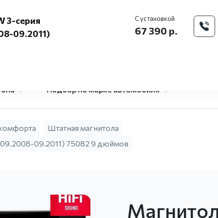
Моск
С установкой
W 3-серия
67 390 р.
08-09.2011)
O Pandora
Доставка и 
центр
гона
Подбор по марке автомобиля
 комфорта
Штатная магнитола
(09.2008-09.2011) 75082 9 дюймов
Магнитол