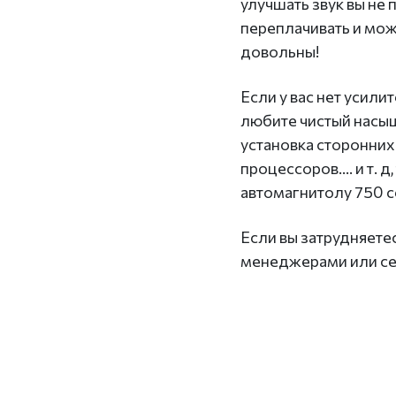
улучшать звук вы не п
переплачивать и мож
довольны!
Если у вас нет усили
любите чистый насыщ
установка сторонних
процессоров.... и т. 
автомагнитолу 750 с
Если вы затрудняете
менеджерами или се