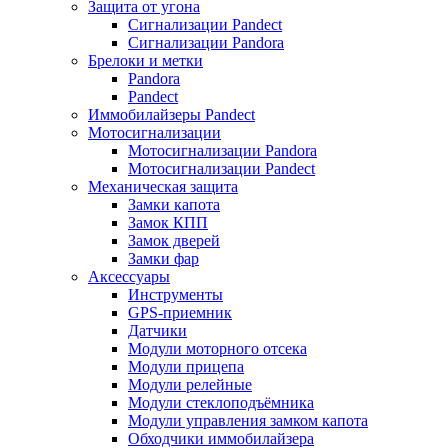
Защита от угона
Сигнализации Pandect
Сигнализации Pandora
Брелоки и метки
Pandora
Pandect
Иммобилайзеры Pandect
Мотосигнализации
Мотосигнализации Pandora
Мотосигнализации Pandect
Механическая защита
Замки капота
Замок КПП
Замок дверей
Замки фар
Аксессуары
Инструменты
GPS-приемник
Датчики
Модули моторного отсека
Модули прицепа
Модули релейные
Модули стеклоподъёмника
Модули управления замком капота
Обходчики иммобилайзера