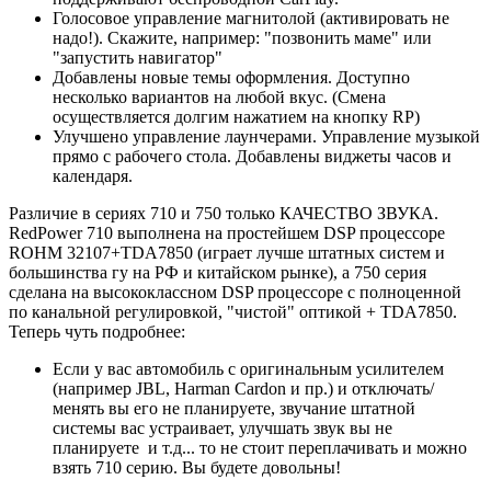
Голосовое управление магнитолой (активировать не
надо!). Скажите, например: "позвонить маме" или
"запустить навигатор"
Добавлены новые темы оформления. Доступно
несколько вариантов на любой вкус. (Смена
осуществляется долгим нажатием на кнопку RP)
Улучшено управление лаунчерами. Управление музыкой
прямо с рабочего стола. Добавлены виджеты часов и
календаря.
Различие в сериях 710 и 750 только КАЧЕСТВО ЗВУКА.
RedPower 710 выполнена на простейшем DSP процессоре
ROHM 32107+TDA7850 (играет лучше штатных систем и
большинства гу на РФ и китайском рынке), а 750 серия
сделана на высококлассном DSP процессоре с полноценной
по канальной регулировкой, "чистой" оптикой + TDA7850.
Теперь чуть подробнее:
Если у вас автомобиль с оригинальным усилителем
(например JBL, Harman Cardon и пр.) и отключать/
менять вы его не планируете, звучание штатной
системы вас устраивает, улучшать звук вы не
планируете и т.д... то не стоит переплачивать и можно
взять 710 серию. Вы будете довольны!