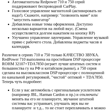
Автомагнитолы Redpower 710 и 750 серий
поддерживают беспроводной CarPlay.
Голосовое управление магнитолой (активировать не
надо!). Скажите, например: "позвонить маме" или
"запустить навигатор"
Добавлены новые темы оформления. Доступно
несколько вариантов на любой вкус. (Смена
осуществляется долгим нажатием на кнопку RP)
Улучшено управление лаунчерами. Управление музыкой
прямо с рабочего стола. Добавлены виджеты часов и
календаря.
Различие в сериях 710 и 750 только КАЧЕСТВО ЗВУКА.
RedPower 710 выполнена на простейшем DSP процессоре
ROHM 32107+TDA7850 (играет лучше штатных систем и
большинства гу на РФ и китайском рынке), а 750 серия
сделана на высококлассном DSP процессоре с полноценной
по канальной регулировкой, "чистой" оптикой + TDA7850.
Теперь чуть подробнее:
Если у вас автомобиль с оригинальным усилителем
(например JBL, Harman Cardon и пр.) и отключать/
менять вы его не планируете, звучание штатной
системы вас устраивает, улучшать звук вы не
планируете и т.д... то не стоит переплачивать и можно