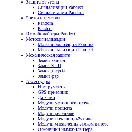
Защита от угона
Сигнализации Pandect
Сигнализации Pandora
Брелоки и метки
Pandora
Pandect
Иммобилайзеры Pandect
Мотосигнализации
Мотосигнализации Pandora
Мотосигнализации Pandect
Механическая защита
Замки капота
Замок КПП
Замок дверей
Замки фар
Аксессуары
Инструменты
GPS-приемник
Датчики
Модули моторного отсека
Модули прицепа
Модули релейные
Модули стеклоподъёмника
Модули управления замком капота
Обходчики иммобилайзера