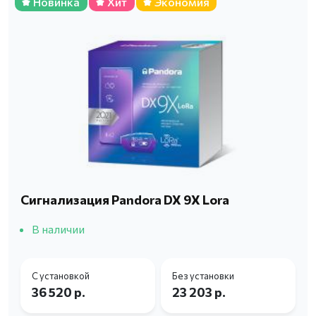
Новинка
Хит
Экономия
Сигнализация Pandora DX 9X Lora
В наличии
С установкой
Без установки
36 520 р.
23 203 р.