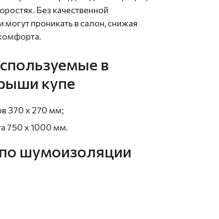
оростях. Без качественной
 могут проникать в салон, снижая
 комфорта.
спользуемые в
крыши купе
ов 370 х 270 мм;
та 750 х 1000 мм.
 по шумоизоляции