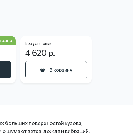
годно
Без установки
4 620
р.
В корзину
ых больших поверхностей кузова,
ю шума от ветра, дождя и вибраций,