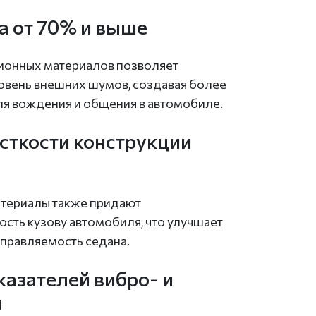
 от 70% и выше
ионных материалов позволяет
ровень внешних шумов, создавая более
я вождения и общения в автомобиле.
сткости конструкции
ериалы также придают
сть кузову автомобиля, что улучшает
управляемость седана.
казателей вибро- и
и