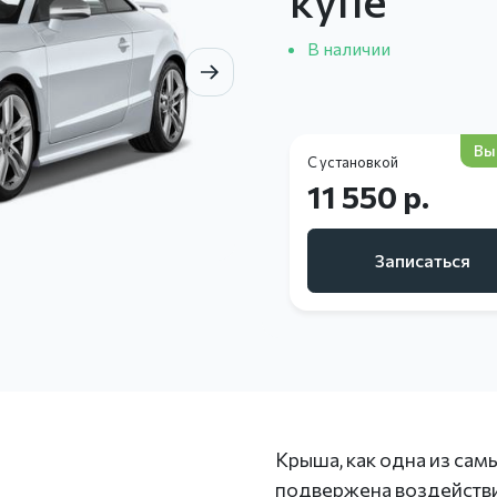
В наличии
Вы
С установкой
11 550 р.
Записаться
Крыша, как одна из сам
подвержена воздействи