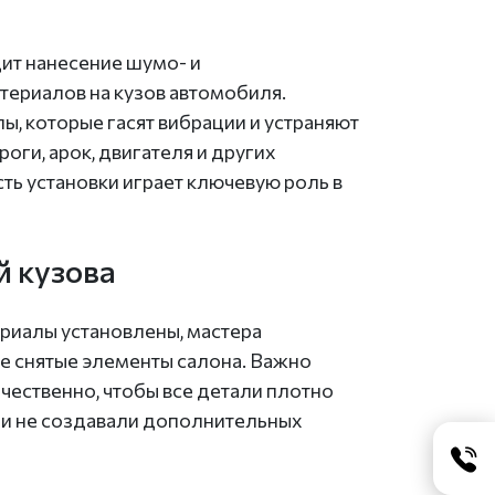
дит нанесение шумо- и
ериалов на кузов автомобиля.
, которые гасят вибрации и устраняют
оги, арок, двигателя и других
ть установки играет ключевую роль в
й кузова
ериалы установлены, мастера
се снятые элементы салона. Важно
ачественно, чтобы все детали плотно
х и не создавали дополнительных