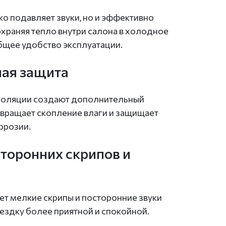
о подавляет звуки, но и эффективно
храняя тепло внутри салона в холодное
бщее удобство эксплуатации.
ая защита
оляции создают дополнительный
твращает скопление влаги и защищает
ррозии.
сторонних скрипов и
т мелкие скрипы и посторонние звуки
оездку более приятной и спокойной.