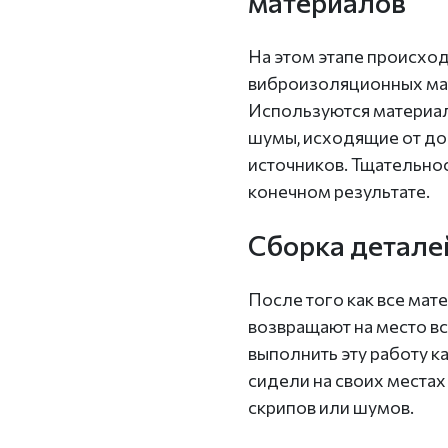
материалов
На этом этапе происхо
виброизоляционных мат
Используются материалы
шумы, исходящие от дор
источников. Тщательнос
конечном результате.
Сборка детале
После того как все мат
возвращают на место в
выполнить эту работу к
сидели на своих места
скрипов или шумов.