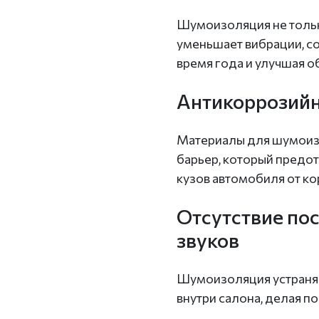
Шумоизоляция не тольк
уменьшает вибрации, со
время года и улучшая о
Антикоррозийн
Материалы для шумоиз
барьер, который предо
кузов автомобиля от ко
Отсутствие по
звуков
Шумоизоляция устраняе
внутри салона, делая п