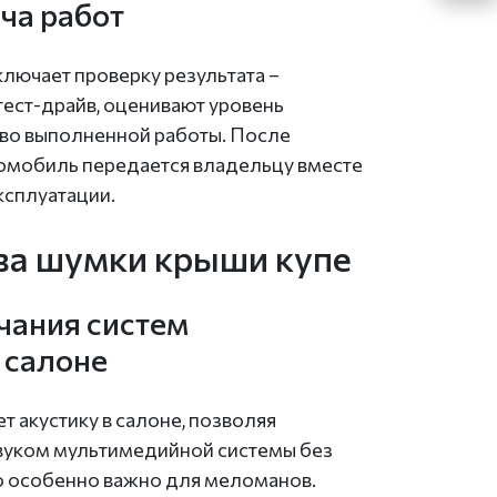
ча работ
лючает проверку результата –
тест-драйв, оценивают уровень
во выполненной работы. После
омобиль передается владельцу вместе
ксплуатации.
а шумки крыши купе
чания систем
 салоне
 акустику в салоне, позволяя
вуком мультимедийной системы без
о особенно важно для меломанов.