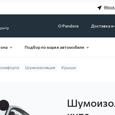
Моск
O Pandora
Доставка и 
центр
гона
Подбор по марке автомобиля
 комфорта
Шумоизоляция
Крыши
Шумоизо
купе