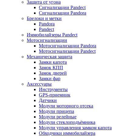
Защита от угона
Сигнализации Pandect
Сигнализации Pandora
Брелоки и метки
Pandora
Pandect
Иммобилайзеры Pandect
Мотосигнализации
Мотосигнализации Pandora
Мотосигнализации Pandect
Механическая защита
Замки капота
Замок КПП
Замок дверей
Замки фар
Аксессуары
Инструменты
GPS-приемник
Датчики
Модули моторного отсека
Модули прицепа
Модули релейные
Модули стеклоподъёмника
Модули управления замком капота
Обходчики иммобилайзера