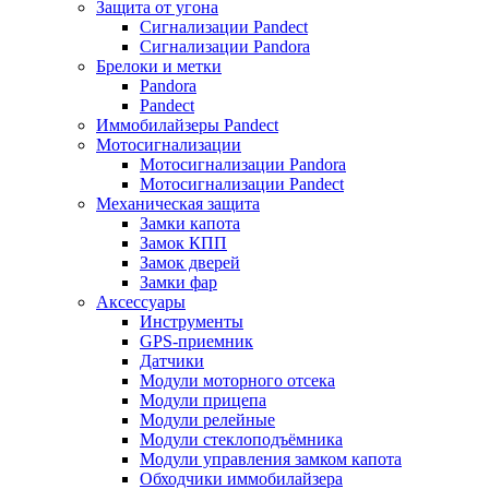
Защита от угона
Сигнализации Pandect
Сигнализации Pandora
Брелоки и метки
Pandora
Pandect
Иммобилайзеры Pandect
Мотосигнализации
Мотосигнализации Pandora
Мотосигнализации Pandect
Механическая защита
Замки капота
Замок КПП
Замок дверей
Замки фар
Аксессуары
Инструменты
GPS-приемник
Датчики
Модули моторного отсека
Модули прицепа
Модули релейные
Модули стеклоподъёмника
Модули управления замком капота
Обходчики иммобилайзера