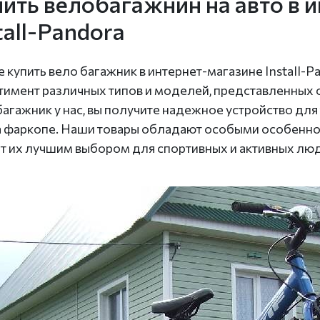
ить велобагажнин на авто в 
tall-Pandora
е купить вело багажник в интернет-магазине Install-P
тимент различных типов и моделей, представленных 
багажник у нас, вы получите надежное устройство дл
а фаркопе. Наши товары обладают особыми особеннос
т их лучшим выбором для спортивных и активных лю