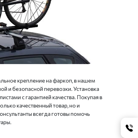
льное крепление на фаркоп, в нашем
ой и безопасной перевозки. Установка
стами с гарантией качества. Покупая в
олько качественный товар, но и
консультанты всегда готовы помочь
уары.