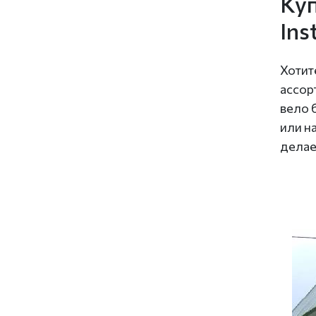
Куп
Ins
Хотит
ассор
вело 
или н
делае