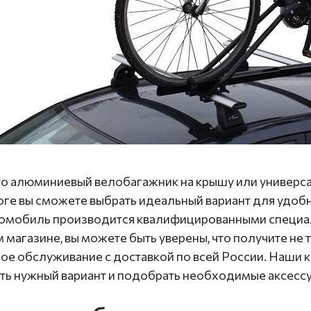
то алюминиевый велобагажник на крышу или универса
оге вы сможете выбрать идеальный вариант для удобн
томобиль производится квалифицированными специали
 магазине, вы можете быть уверены, что получите не т
ое обслуживание с доставкой по всей России. Наши 
ть нужный вариант и подобрать необходимые аксесс