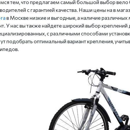
мся тем, что предлагаем самый большой выбор вело 
водителей с гарантией качества. Наши цены на в мага
ra
в Москве низкие и выгодные, а наличие различны
нт. У нас вы также найдете широкий выбор креплений
ециализированных, с различными способами установ
ут подобрать оптимальный вариант крепления, учитыв
ипедов.