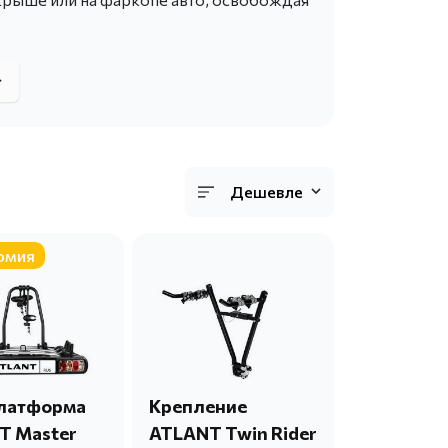
Дешевле
омия
латформа
Крепление
T Master
ATLANT Twin Rider