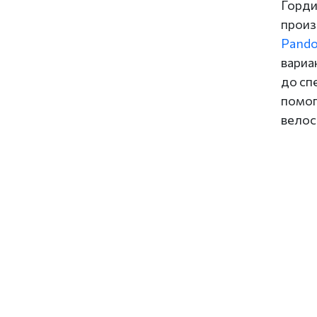
Горди
произ
Pando
вариа
до сп
помог
велос