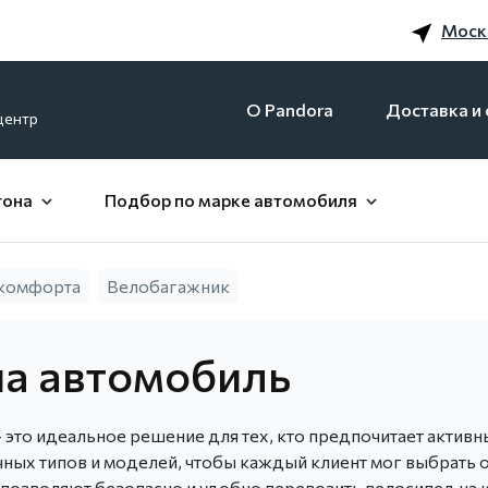
Моск
O Pandora
Доставка и 
центр
гона
Подбор по марке автомобиля
 комфорта
Велобагажник
на автомобиль
 это идеальное решение для тех, кто предпочитает актив
ых типов и моделей, чтобы каждый клиент мог выбрать о
позволяют безопасно и удобно перевозить велосипед на 