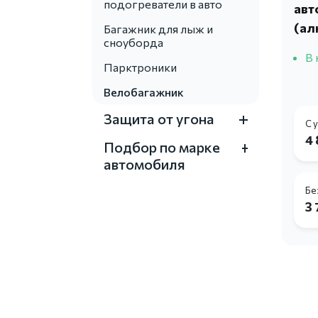
подогреватели в авто
авт
(ал
Багажник для лыж и
сноуборда
В 
Парктроники
Велобагажник
Защита от угона
С 
4 
Подбор по марке
автомобиля
Бе
3 