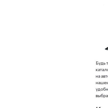
Будь 
катал
на ав
нашем
удобн
выбра