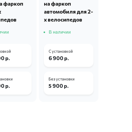
на фаркоп
на фаркоп
х
автомобиля для 2-
ипедов
х велосипедов
ичии
В наличии
новкой
С установкой
0 р.
6 900 р.
тановки
Без установки
0 р.
5 900 р.