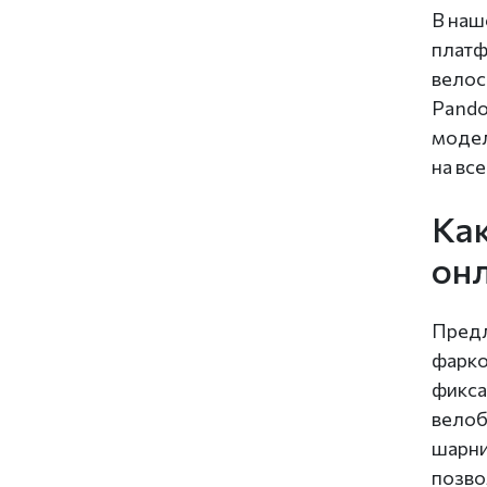
В наш
платф
велос
Pando
модел
на вс
Ка
он
Предл
фарко
фикса
велоб
шарни
позво