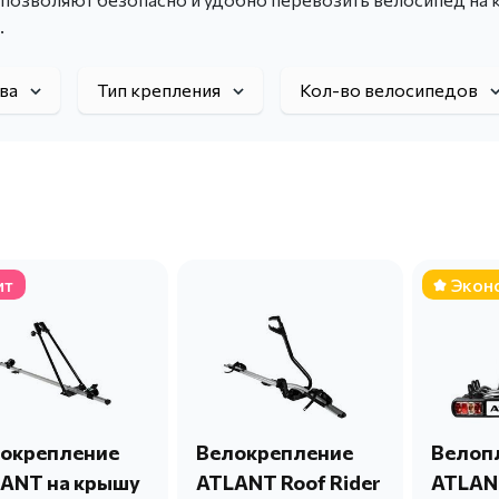
.
тва
Тип крепления
Кол-во велосипедов
ит
Экон
окрепление
Велокрепление
Велоп
ANT на крышу
ATLANT Roof Rider
ATLAN