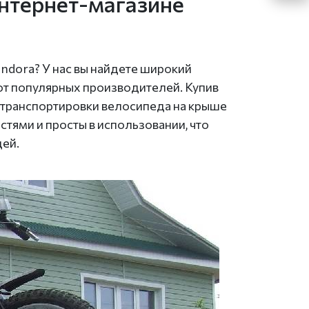
интернет-магазине
andora? У нас вы найдете широкий
от популярных производителей. Купив
я транспортировки велосипеда на крыше
тями и просты в использовании, что
дей.