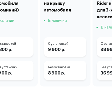
омобиля
на крышу
Rider 
юминий)
автомобиля
для 3-
велос
наличии
В наличии
В нал
установкой
С установкой
С уста
800 р.
9 900 р.
38 99
з установки
Без установки
Без ус
700 р.
8 900 р.
36 99