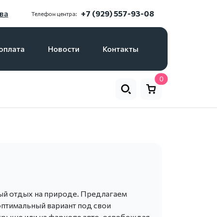
ва
+7 (929) 557-93-08
Телефон центра:
оплата
Новости
Контакты
0
ный отдых на природе. Предлагаем
птимальный вариант под свои
крыше или на фаркопе авто, освобождая