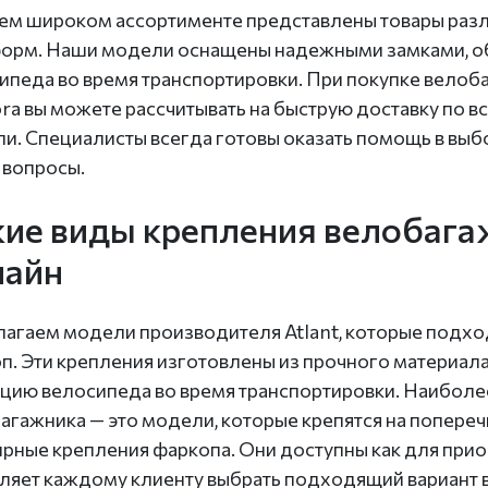
ем широком ассортименте представлены товары разли
орм. Наши модели оснащены надежными замками, о
ипеда во время транспортировки. При покупке велобаг
ra вы можете рассчитывать на быструю доставку по вс
и. Специалисты всегда готовы оказать помощь в выб
е вопросы.
кие виды крепления велобага
лайн
агаем модели производителя Atlant, которые подходят
п. Эти крепления изготовлены из прочного материал
цию велосипеда во время транспортировки. Наиболе
агажника — это модели, которые крепятся на попереч
рные крепления фаркопа. Они доступны как для приобр
ляет каждому клиенту выбрать подходящий вариант в 