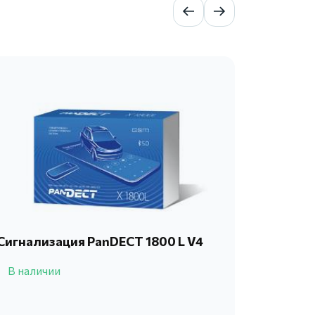
Сигнализация PanDECT 1800 L V4
Автосиг
4710
В наличии
В нали