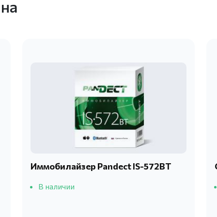
ина
Иммобилайзер Pandect IS-572BT
В наличии