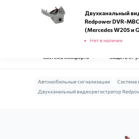
Адреса установочных центров
Двухканальный ви
Redpower DVR-MBC
Фирменный
(Mercedes W205 и 
установочный 
Нет в наличии
Система комфорта
Защита от у
Автомобильные сигнализации
Система
Двухканальный видеорегистратор Redpo