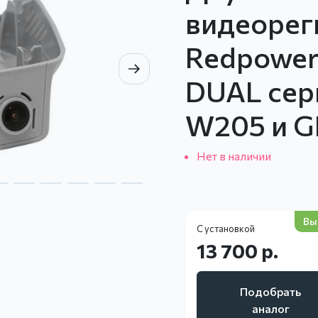
видеорег
Redpowe
DUAL сер
W205 и G
Нет в наличии
Вы
С установкой
13 700 р.
Подобрать
аналог