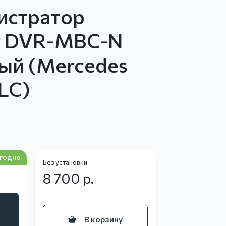
истратор
r DVR-MBC-N
ый (Mercedes
LC)
годно
Без установки
8 700
р.
В корзину