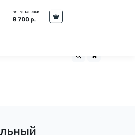
ва
+7 (929) 557-93-08
Телефон центра:
Без установки
8 700 р.
оплата
Новости
Контакты
0
альный