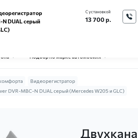
Моск
С установкой
деорегистратор
13 700 р.
-N DUAL серый
GLC)
O Pandora
Доставка и 
центр
гона
Подбор по марке автомобиля
 комфорта
Видеорегистратор
wer DVR-MBC-N DUAL серый (Mercedes W205 и GLC)
Двухкан