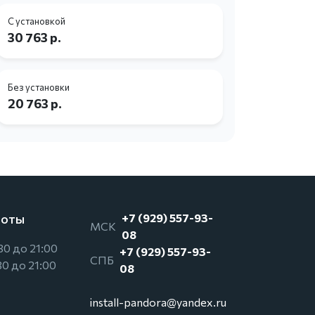
С установкой
С устано
30 763 р.
72 743
Без установки
Без уста
20 763 р.
56 130 
боты
+7 (929) 557-93-
МСК
08
30 до 21:00
+7 (929) 557-93-
СПБ
30 до 21:00
08
install-pandora@yandex.ru