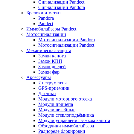
Сигнализации Pandect
Сигнализации Pandora
Брелоки и метки
Pandora
Pandect
Иммобилайзеры Pandect
Мотосигнализации
Мотосигнализации Pandora
Мотосигнализации Pandect
Механическая защита
Замки капота
Замок КПП
Замок дверей
Замки фар
Аксессуары
Инструменты
GPS-приемник
Датчики
Модули моторного отсека
Модули прицепа
Модули релейные
Модули стеклоподъёмника
Модули управления замком капота
Обходчики иммобилайзера
Радиореле блокировки