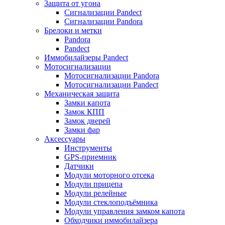
Защита от угона
Сигнализации Pandect
Сигнализации Pandora
Брелоки и метки
Pandora
Pandect
Иммобилайзеры Pandect
Мотосигнализации
Мотосигнализации Pandora
Мотосигнализации Pandect
Механическая защита
Замки капота
Замок КПП
Замок дверей
Замки фар
Аксессуары
Инструменты
GPS-приемник
Датчики
Модули моторного отсека
Модули прицепа
Модули релейные
Модули стеклоподъёмника
Модули управления замком капота
Обходчики иммобилайзера